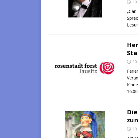
10
„Can 
Sprec
Lesun
Her
Sta
10
Ferie
Veran
Kinde
16:0
Die
zum
10