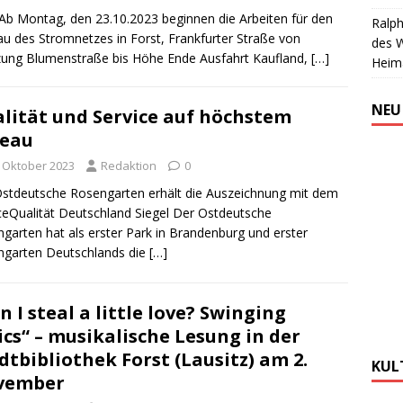
Ab Montag, den 23.10.2023 beginnen die Arbeiten für den
Ralph
u des Stromnetzes in Forst, Frankfurter Straße von
des 
ung Blumenstraße bis Höhe Ende Ausfahrt Kaufland,
[…]
Heim
NEU
lität und Service auf höchstem
veau
. Oktober 2023
Redaktion
0
stdeutsche Rosengarten erhält die Auszeichnung mit dem
ceQualität Deutschland Siegel Der Ostdeutsche
garten hat als erster Park in Brandenburg und erster
ngarten Deutschlands die
[…]
n I steal a little love? Swinging
ics“ – musikalische Lesung in der
dtbibliothek Forst (Lausitz) am 2.
KUL
vember