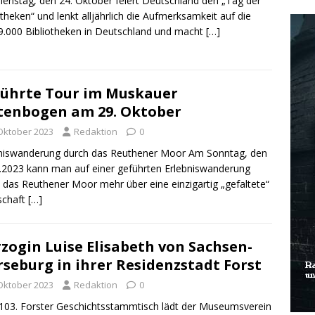
enstag, den 24. Oktober feiert Deutschland den „Tag der
otheken“ und lenkt alljährlich die Aufmerksamkeit auf die
9.000 Bibliotheken in Deutschland und macht
[…]
ührte Tour im Muskauer
tenbogen am 29. Oktober
 Oktober 2023
Redaktion
0
niswanderung durch das Reuthener Moor Am Sonntag, den
.2023 kann man auf einer geführten Erlebniswanderung
 das Reuthener Moor mehr über eine einzigartig „gefaltete“
schaft
[…]
zogin Luise Elisabeth von Sachsen-
seburg in ihrer Residenzstadt Forst
 Oktober 2023
Redaktion
0
03. Forster Geschichtsstammtisch lädt der Museumsverein