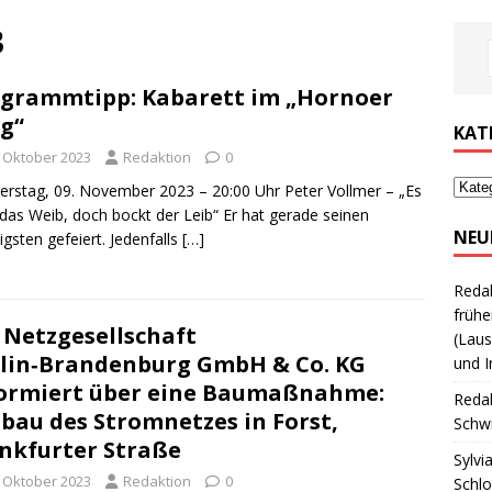
3
grammtipp: Kabarett im „Hornoer
g“
KAT
. Oktober 2023
Redaktion
0
rstag, 09. November 2023 – 20:00 Uhr Peter Vollmer – „Es
 das Weib, doch bockt der Leib“ Er hat gerade seinen
NEU
igsten gefeiert. Jedenfalls
[…]
Reda
frühe
 Netzgesellschaft
(Laus
lin‑Brandenburg GmbH & Co. KG
und I
ormiert über eine Baumaßnahme:
Reda
bau des Stromnetzes in Forst,
Schwi
nkfurter Straße
Sylvi
. Oktober 2023
Redaktion
0
Schl