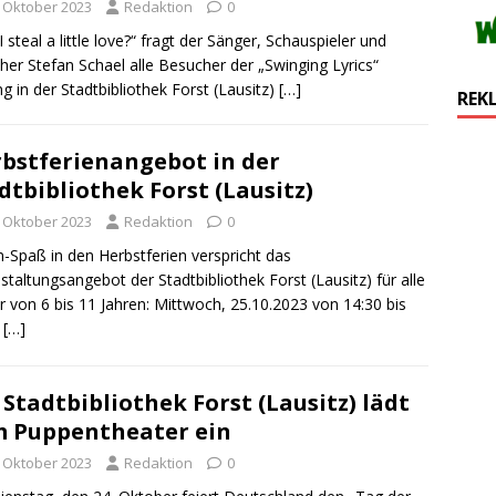
. Oktober 2023
Redaktion
0
I steal a little love?“ fragt der Sänger, Schauspieler und
her Stefan Schael alle Besucher der „Swinging Lyrics“
g in der Stadtbibliothek Forst (Lausitz)
[…]
REK
bstferienangebot in der
dtbibliothek Forst (Lausitz)
. Oktober 2023
Redaktion
0
n-Spaß in den Herbstferien verspricht das
staltungsangebot der Stadtbibliothek Forst (Lausitz) für alle
r von 6 bis 11 Jahren: Mittwoch, 25.10.2023 von 14:30 bis
0
[…]
 Stadtbibliothek Forst (Lausitz) lädt
 Puppentheater ein
. Oktober 2023
Redaktion
0