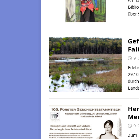
Am Di
Bibli
über 
Gef
Fal
9.
Erleb
29.10
durch
Land
Her
Mer
9.
Zum 1