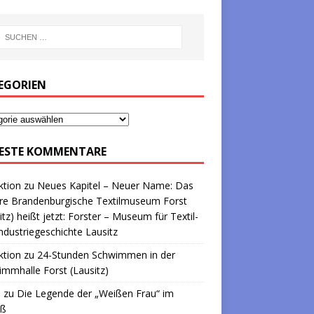
EGORIEN
ESTE KOMMENTARE
ktion
zu
Neues Kapitel – Neuer Name: Das
re Brandenburgische Textilmuseum Forst
itz) heißt jetzt: Forster – Museum für Textil-
ndustriegeschichte Lausitz
ktion
zu
24-Stunden Schwimmen in der
mmhalle Forst (Lausitz)
a
zu
Die Legende der „Weißen Frau“ im
oß