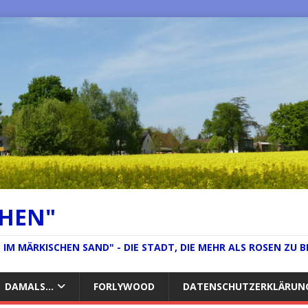
CHEN"
IM MÄRKISCHEN SAND" - DIE STADT, DIE MEHR ALS ROSEN ZU B
DAMALS…
FORLYWOOD
DATENSCHUTZERKLÄRUN