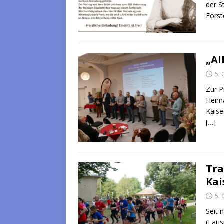
der S
Forst
„Al
5.
Zur P
Heima
Kaise
[…]
Tra
Kai
5.
Seit 
(Laus