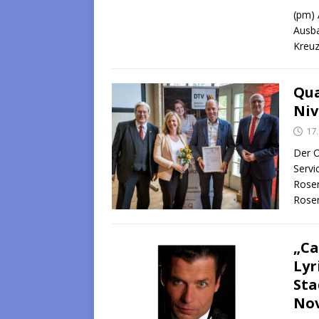
(pm) 
Ausba
Kreuz
Qua
Ni
17
Der O
Servi
Rosen
Rose
„Ca
Lyr
Sta
No