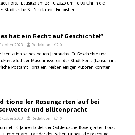
tadt Forst (Lausitz) am 26.10.2023 um 18:00 Uhr in die
er Stadtkirche St. Nikolai ein. Ein bisher
[…]
les hat ein Recht auf Geschichte!“
 Oktober 2023
Redaktion
0
räsentation seines neuen Jahrbuchs für Geschichte und
tkunde lud der Museumsverein der Stadt Forst (Lausitz) ins
rliche Postamt Forst ein. Neben einigen Autoren konnten
ditioneller Rosengartenlauf bei
serwetter und Blütenpracht
 Oktober 2023
Redaktion
0
nunmehr 6 Jahren bildet der Ostdeutsche Rosengarten Forst
itz) immer am „Tag der deutschen Einheit“ die prächtige