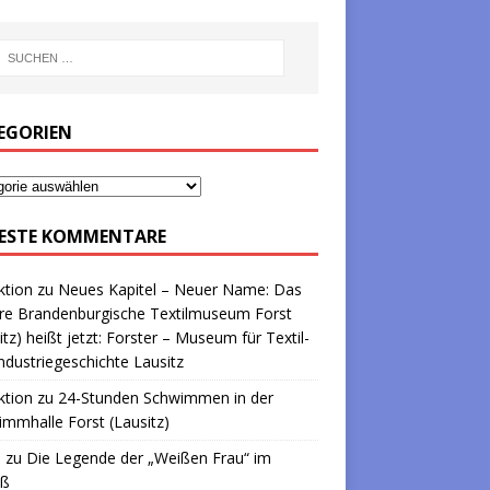
EGORIEN
ESTE KOMMENTARE
ktion
zu
Neues Kapitel – Neuer Name: Das
re Brandenburgische Textilmuseum Forst
itz) heißt jetzt: Forster – Museum für Textil-
ndustriegeschichte Lausitz
ktion
zu
24-Stunden Schwimmen in der
mmhalle Forst (Lausitz)
a
zu
Die Legende der „Weißen Frau“ im
oß