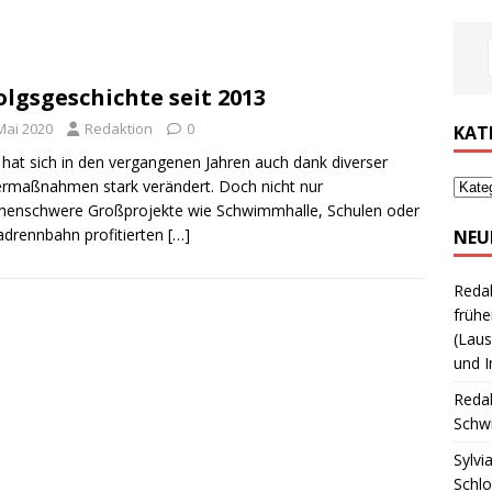
olgsgeschichte seit 2013
Mai 2020
Redaktion
0
KAT
 hat sich in den vergangenen Jahren auch dank diverser
rmaßnahmen stark verändert. Doch nicht nur
onenschwere Großprojekte wie Schwimmhalle, Schulen oder
adrennbahn profitierten
[…]
NEU
Reda
frühe
(Laus
und I
Reda
Schwi
Sylvi
Schl