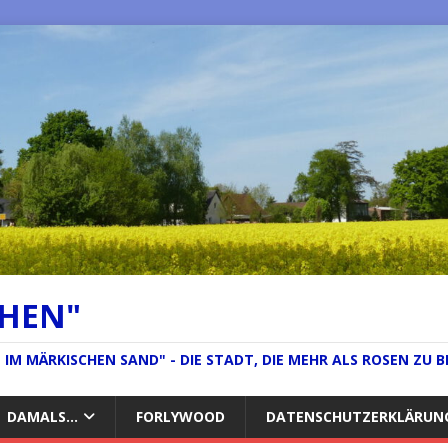
CHEN"
IM MÄRKISCHEN SAND" - DIE STADT, DIE MEHR ALS ROSEN ZU B
DAMALS…
FORLYWOOD
DATENSCHUTZERKLÄRUN