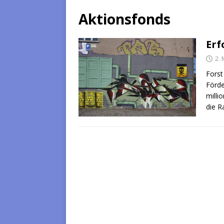
Aktionsfonds
Erf
2. 
Forst
Förde
milli
die R