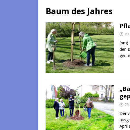
Baum des Jahres
Pfl
23.
(pm) 
den B
genan
„Ba
gep
25.
Der v
ausge
April