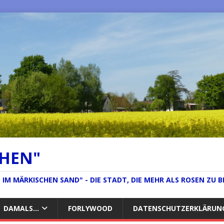
CHEN"
IM MÄRKISCHEN SAND" - DIE STADT, DIE MEHR ALS ROSEN ZU B
DAMALS…
FORLYWOOD
DATENSCHUTZERKLÄRUN