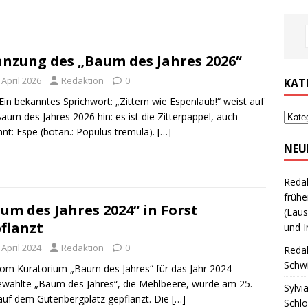
anzung des „Baum des Jahres 2026“
 April 2026
Redaktion
0
KAT
Ein bekanntes Sprichwort: „Zittern wie Espenlaub!“ weist auf
aum des Jahres 2026 hin: es ist die Zitterpappel, auch
nt: Espe (botan.: Populus tremula).
[…]
NEU
Reda
frühe
um des Jahres 2024“ in Forst
(Laus
flanzt
und I
 April 2024
Redaktion
0
Reda
Schwi
om Kuratorium „Baum des Jahres“ für das Jahr 2024
wählte „Baum des Jahres“, die Mehlbeere, wurde am 25.
Sylvi
 auf dem Gutenbergplatz gepflanzt. Die
[…]
Schl