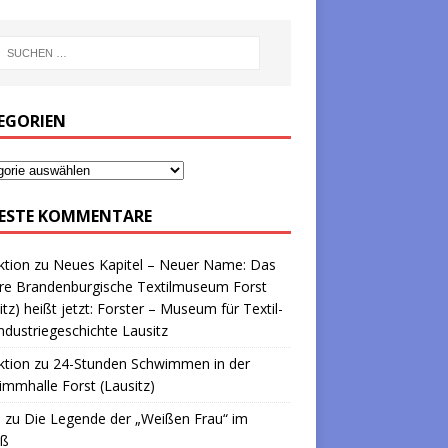
EGORIEN
ESTE KOMMENTARE
ktion
zu
Neues Kapitel – Neuer Name: Das
re Brandenburgische Textilmuseum Forst
itz) heißt jetzt: Forster – Museum für Textil-
ndustriegeschichte Lausitz
ktion
zu
24-Stunden Schwimmen in der
mmhalle Forst (Lausitz)
a
zu
Die Legende der „Weißen Frau“ im
oß