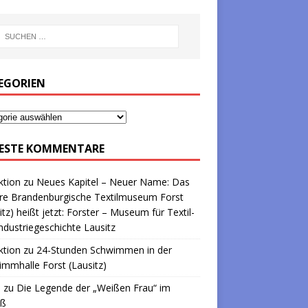
EGORIEN
ESTE KOMMENTARE
ktion
zu
Neues Kapitel – Neuer Name: Das
re Brandenburgische Textilmuseum Forst
itz) heißt jetzt: Forster – Museum für Textil-
ndustriegeschichte Lausitz
ktion
zu
24-Stunden Schwimmen in der
mmhalle Forst (Lausitz)
a
zu
Die Legende der „Weißen Frau“ im
oß