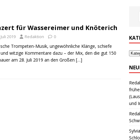
zert für Wassereimer und Knöterich
 Juli 2019
Redaktion
0
KAT
ische Trompeten-Musik, ungewöhnliche Klänge, schiefe
und witzige Kommentare dazu – der Mix, den die gut 150
auer am 28. Juli 2019 an den Großen
[…]
NEU
Reda
frühe
(Laus
und I
Reda
Schwi
Sylvi
Schl