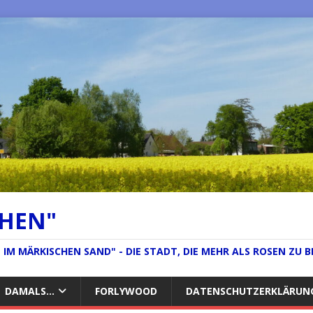
CHEN"
IM MÄRKISCHEN SAND" - DIE STADT, DIE MEHR ALS ROSEN ZU B
DAMALS…
FORLYWOOD
DATENSCHUTZERKLÄRUN