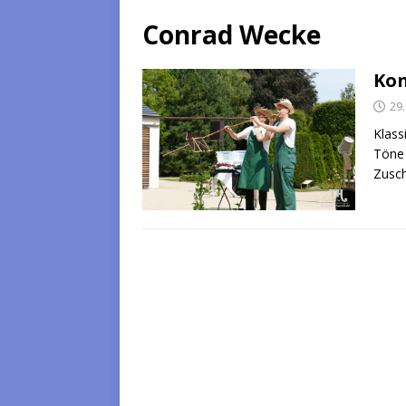
Conrad Wecke
Kon
29.
Klass
Töne 
Zusch