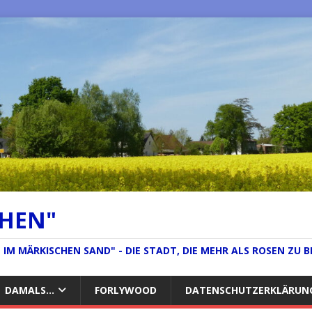
CHEN"
IM MÄRKISCHEN SAND" - DIE STADT, DIE MEHR ALS ROSEN ZU B
DAMALS…
FORLYWOOD
DATENSCHUTZERKLÄRUN