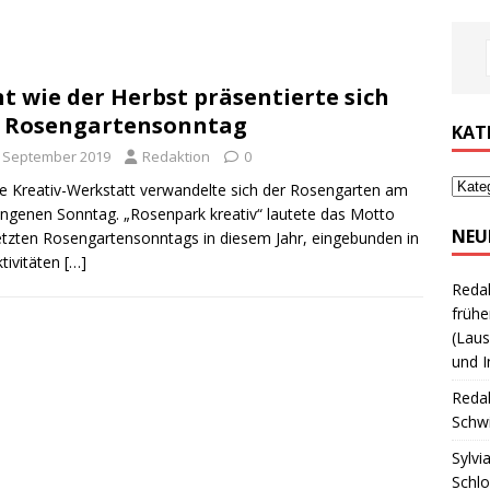
t wie der Herbst präsentierte sich
 Rosengartensonntag
KAT
. September 2019
Redaktion
0
ne Kreativ-Werkstatt verwandelte sich der Rosengarten am
ngenen Sonntag. „Rosenpark kreativ“ lautete das Motto
NEU
etzten Rosengartensonntags in diesem Jahr, eingebunden in
ktivitäten
[…]
Reda
frühe
(Laus
und I
Reda
Schwi
Sylvi
Schl