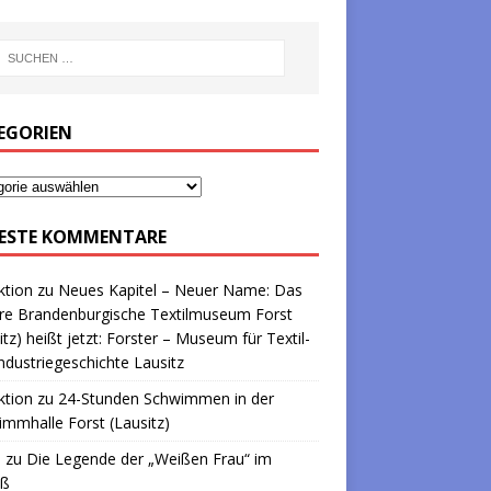
EGORIEN
ESTE KOMMENTARE
ktion
zu
Neues Kapitel – Neuer Name: Das
re Brandenburgische Textilmuseum Forst
itz) heißt jetzt: Forster – Museum für Textil-
ndustriegeschichte Lausitz
ktion
zu
24-Stunden Schwimmen in der
mmhalle Forst (Lausitz)
a
zu
Die Legende der „Weißen Frau“ im
oß