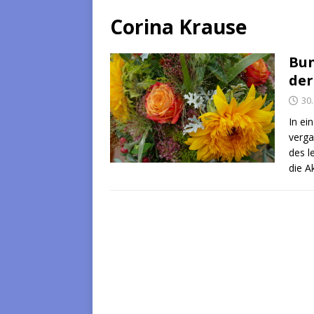
Corina Krause
Bun
der
30
In ei
verga
des l
die A