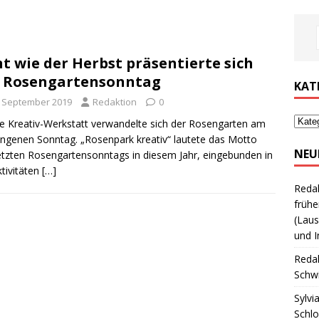
t wie der Herbst präsentierte sich
 Rosengartensonntag
KAT
. September 2019
Redaktion
0
ne Kreativ-Werkstatt verwandelte sich der Rosengarten am
ngenen Sonntag. „Rosenpark kreativ“ lautete das Motto
NEU
etzten Rosengartensonntags in diesem Jahr, eingebunden in
ktivitäten
[…]
Reda
frühe
(Laus
und I
Reda
Schwi
Sylvi
Schl