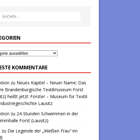
EGORIEN
ESTE KOMMENTARE
ktion
zu
Neues Kapitel – Neuer Name: Das
re Brandenburgische Textilmuseum Forst
itz) heißt jetzt: Forster – Museum für Textil-
ndustriegeschichte Lausitz
ktion
zu
24-Stunden Schwimmen in der
mmhalle Forst (Lausitz)
a
zu
Die Legende der „Weißen Frau“ im
oß