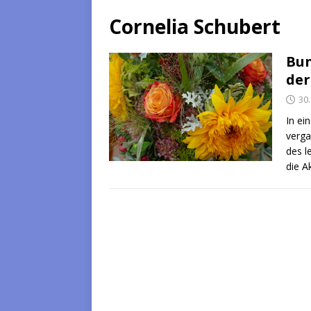
Cornelia Schubert
Bun
der
30
In ei
verga
des l
die A