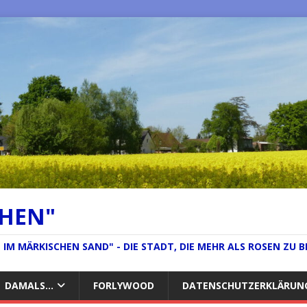
CHEN"
IM MÄRKISCHEN SAND" - DIE STADT, DIE MEHR ALS ROSEN ZU B
DAMALS…
FORLYWOOD
DATENSCHUTZERKLÄRUN