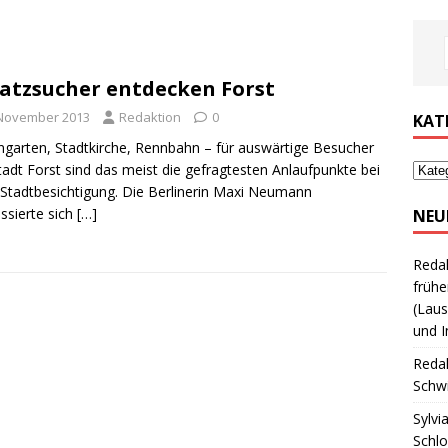
atzsucher entdecken Forst
 November 2013
Redaktion
0
KAT
garten, Stadtkirche, Rennbahn – für auswärtige Besucher
tadt Forst sind das meist die gefragtesten Anlaufpunkte bei
 Stadtbesichtigung. Die Berlinerin Maxi Neumann
essierte sich
[…]
NEU
Reda
frühe
(Laus
und I
Reda
Schwi
Sylvi
Schl