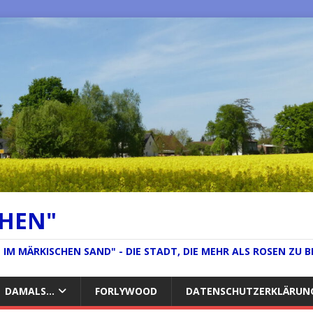
CHEN"
IM MÄRKISCHEN SAND" - DIE STADT, DIE MEHR ALS ROSEN ZU B
DAMALS…
FORLYWOOD
DATENSCHUTZERKLÄRUN