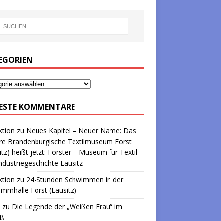
EGORIEN
ESTE KOMMENTARE
ktion
zu
Neues Kapitel – Neuer Name: Das
re Brandenburgische Textilmuseum Forst
itz) heißt jetzt: Forster – Museum für Textil-
ndustriegeschichte Lausitz
ktion
zu
24-Stunden Schwimmen in der
mmhalle Forst (Lausitz)
a
zu
Die Legende der „Weißen Frau“ im
oß