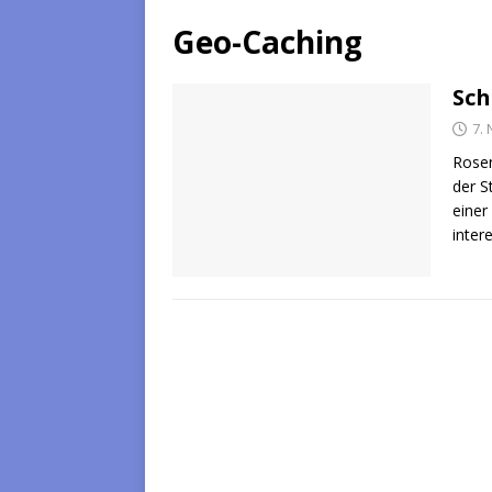
Geo-Caching
Sch
7.
Rosen
der S
einer
inter