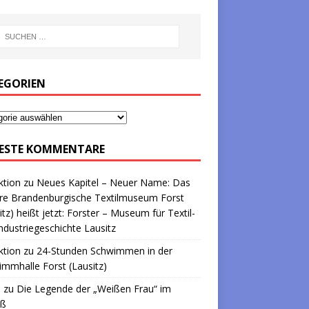
EGORIEN
ESTE KOMMENTARE
ktion
zu
Neues Kapitel – Neuer Name: Das
re Brandenburgische Textilmuseum Forst
itz) heißt jetzt: Forster – Museum für Textil-
ndustriegeschichte Lausitz
ktion
zu
24-Stunden Schwimmen in der
mmhalle Forst (Lausitz)
a
zu
Die Legende der „Weißen Frau“ im
oß