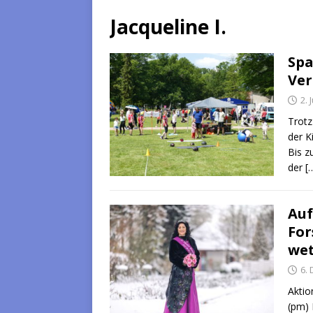
Jacqueline I.
Spa
Ver
2. 
Trotz
der K
Bis z
der
[
Auf
For
we
6.
Akti
(pm) 