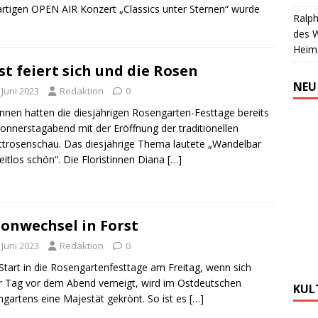
rtigen OPEN AIR Konzert „Classics unter Sternen“ wurde
Ralph
des 
Heim
st feiert sich und die Rosen
NEU
 Juni 2023
Redaktion
0
nen hatten die diesjährigen Rosengarten-Festtage bereits
nnerstagabend mit der Eröffnung der traditionellen
ttrosenschau. Das diesjährige Thema lautete „Wandelbar
eitlos schön“. Die Floristinnen Diana
[…]
onwechsel in Forst
 Juni 2023
Redaktion
0
tart in die Rosengartenfesttage am Freitag, wenn sich
r Tag vor dem Abend verneigt, wird im Ostdeutschen
KUL
gartens eine Majestät gekrönt. So ist es
[…]