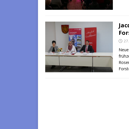
Jac
For
27.
Neue 
frühz
Rosen
Fors