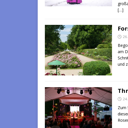
großa
[…]
For
26.
Begon
am Do
Schni
und z
Thr
24.
Zum S
diese
Rosen