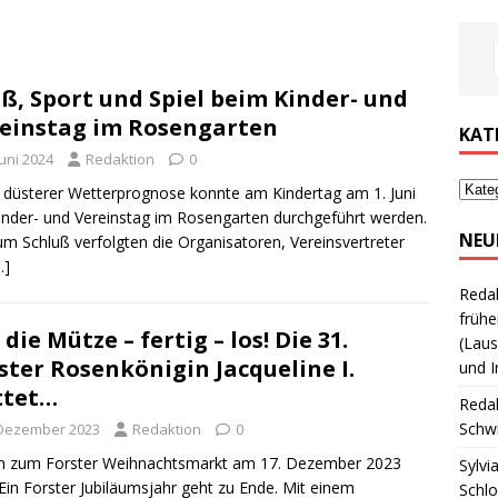
ß, Sport und Spiel beim Kinder- und
einstag im Rosengarten
KAT
Juni 2024
Redaktion
0
 düsterer Wetterprognose konnte am Kindertag am 1. Juni
inder- und Vereinstag im Rosengarten durchgeführt werden.
NEU
um Schluß verfolgten die Organisatoren, Vereinsvertreter
…]
Reda
frühe
 die Mütze – fertig – los! Die 31.
(Laus
ster Rosenkönigin Jacqueline I.
und I
ttet…
Reda
Schwi
 Dezember 2023
Redaktion
0
on zum Forster Weihnachtsmarkt am 17. Dezember 2023
Sylvi
Ein Forster Jubiläumsjahr geht zu Ende. Mit einem
Schl