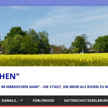
CHEN"
IM MÄRKISCHEN SAND" - DIE STADT, DIE MEHR ALS ROSEN ZU B
DAMALS…
FORLYWOOD
DATENSCHUTZERKLÄRUN