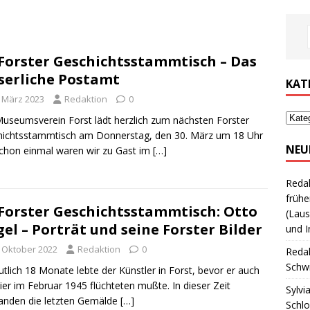
t
 Forster Geschichtsstammtisch – Das
serliche Postamt
KAT
. März 2023
Redaktion
0
useumsverein Forst lädt herzlich zum nächsten Forster
ichtsstammtisch am Donnerstag, den 30. März um 18 Uhr
NEU
Schon einmal waren wir zu Gast im
[…]
Reda
frühe
 Forster Geschichtsstammtisch: Otto
(Laus
el – Porträt und seine Forster Bilder
und I
. Oktober 2022
Redaktion
0
Reda
Schwi
tlich 18 Monate lebte der Künstler in Forst, bevor er auch
ier im Februar 1945 flüchteten mußte. In dieser Zeit
Sylvi
anden die letzten Gemälde
[…]
Schl