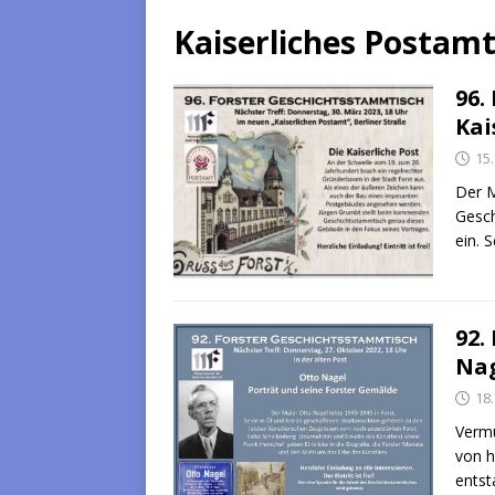
Kaiserliches Postam
96.
Kai
15
Der M
Gesch
ein. 
92.
Nag
18
Vermu
von h
entst