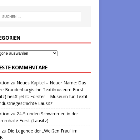
EGORIEN
ESTE KOMMENTARE
ktion
zu
Neues Kapitel – Neuer Name: Das
re Brandenburgische Textilmuseum Forst
itz) heißt jetzt: Forster – Museum für Textil-
ndustriegeschichte Lausitz
ktion
zu
24-Stunden Schwimmen in der
mmhalle Forst (Lausitz)
a
zu
Die Legende der „Weißen Frau“ im
oß