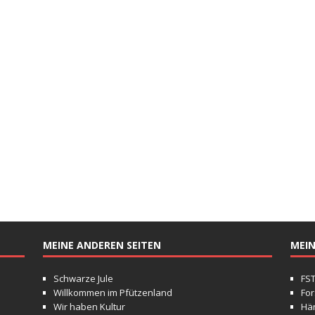
MEINE ANDEREN SEITEN
MEIN
Schwarze Jule
FS
Willkommen im Pfützenland
For
Wir haben Kultur
Hä