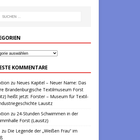
EGORIEN
ESTE KOMMENTARE
ktion
zu
Neues Kapitel – Neuer Name: Das
re Brandenburgische Textilmuseum Forst
itz) heißt jetzt: Forster – Museum für Textil-
ndustriegeschichte Lausitz
ktion
zu
24-Stunden Schwimmen in der
mmhalle Forst (Lausitz)
a
zu
Die Legende der „Weißen Frau“ im
oß