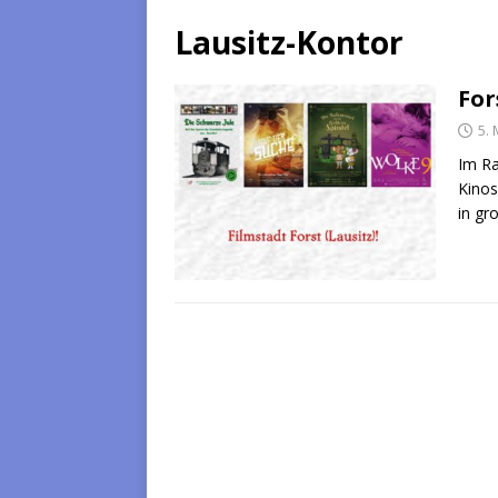
Lausitz-Kontor
For
5.
Im Ra
Kinos
in gr