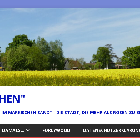
CHEN"
IM MÄRKISCHEN SAND" - DIE STADT, DIE MEHR ALS ROSEN ZU B
DAMALS…
FORLYWOOD
DATENSCHUTZERKLÄRUN