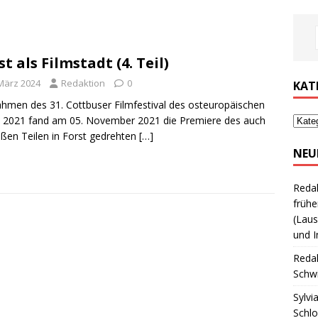
st als Filmstadt (4. Teil)
 März 2024
Redaktion
0
KAT
hmen des 31. Cottbuser Filmfestival des osteuropäischen
 2021 fand am 05. November 2021 die Premiere des auch
oßen Teilen in Forst gedrehten
[…]
NEU
Reda
frühe
(Laus
und I
Reda
Schwi
Sylvi
Schl