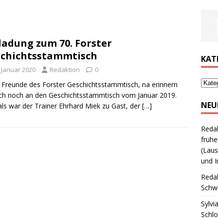
ladung zum 70. Forster
chichtsstammtisch
KAT
. Januar 2020
Redaktion
0
 Freunde des Forster Geschichtsstammtisch, na erinnern
ich noch an den Geschichtsstammtisch vom Januar 2019.
NEU
s war der Trainer Ehrhard Miek zu Gast, der
[…]
Reda
frühe
(Laus
und I
Reda
Schwi
Sylvi
Schl