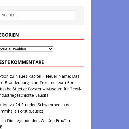
EGORIEN
ESTE KOMMENTARE
ktion
zu
Neues Kapitel – Neuer Name: Das
re Brandenburgische Textilmuseum Forst
itz) heißt jetzt: Forster – Museum für Textil-
ndustriegeschichte Lausitz
ktion
zu
24-Stunden Schwimmen in der
mmhalle Forst (Lausitz)
a
zu
Die Legende der „Weißen Frau“ im
oß