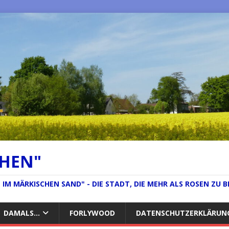
CHEN"
IM MÄRKISCHEN SAND" - DIE STADT, DIE MEHR ALS ROSEN ZU B
DAMALS…
FORLYWOOD
DATENSCHUTZERKLÄRUN