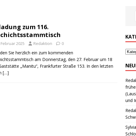
ladung zum 116.
chichtsstammtisch
KAT
. Februar 2025
Redaktion
0
aden Sie herzlich ein zum kommenden
ichtsstammtisch am Donnerstag, den 27. Februar um 18
NEU
Gaststätte „Manitu“, Frankfurter Straße 153. In den letzten
en
[…]
Reda
frühe
(Laus
und I
Reda
Schwi
Sylvi
Schl