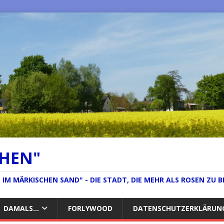
CHEN"
IM MÄRKISCHEN SAND" - DIE STADT, DIE MEHR ALS ROSEN ZU B
DAMALS…
FORLYWOOD
DATENSCHUTZERKLÄRUN