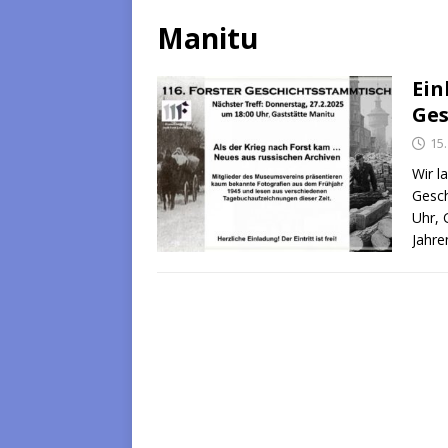
Manitu
Ein
Ges
15
Wir l
Gesch
Uhr, 
Jahr