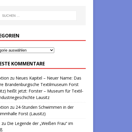
EGORIEN
ESTE KOMMENTARE
ktion
zu
Neues Kapitel – Neuer Name: Das
re Brandenburgische Textilmuseum Forst
itz) heißt jetzt: Forster – Museum für Textil-
ndustriegeschichte Lausitz
ktion
zu
24-Stunden Schwimmen in der
mmhalle Forst (Lausitz)
a
zu
Die Legende der „Weißen Frau“ im
oß