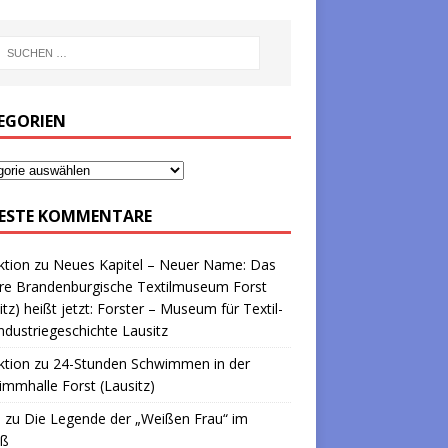
EGORIEN
ESTE KOMMENTARE
ktion
zu
Neues Kapitel – Neuer Name: Das
re Brandenburgische Textilmuseum Forst
itz) heißt jetzt: Forster – Museum für Textil-
ndustriegeschichte Lausitz
ktion
zu
24-Stunden Schwimmen in der
mmhalle Forst (Lausitz)
a
zu
Die Legende der „Weißen Frau“ im
oß