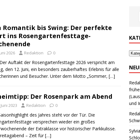
 Romantik bis Swing: Der perfekte
rt ins Rosengartenfesttage-
KAT
chenende
Juni 2026
Redaktion
0
Der Auftakt der Rosengartenfesttage 2026 verspricht am
NEU
ag, den 12. Juni, ein besonders zauberhaftes Erlebnis für alle
cherinnen und Besucher. Unter dem Motto „Sommer,
[…]
Reda
frühe
eimtipp: Der Rosenpark am Abend
(Laus
und I
 Juni 2023
Redaktion
0
Reda
aisonhighlight des Jahres steht vor der Tür. Die
Schwi
gartenfesttage versprechen wieder ein großes
rwochenende der Extraklasse vor historischer Parkkulisse.
Sylvi
reitagabend – Zeit für
[…]
Schl