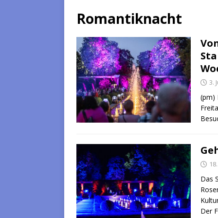
Romantiknacht
Von
Sta
Wo
3. 
(pm) 
Freit
Besu
Geh
18.
Das S
Rosen
Kultu
Der F