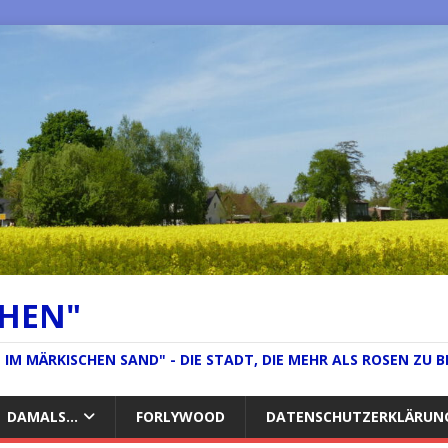
CHEN"
IM MÄRKISCHEN SAND" - DIE STADT, DIE MEHR ALS ROSEN ZU B
DAMALS…
FORLYWOOD
DATENSCHUTZERKLÄRUN