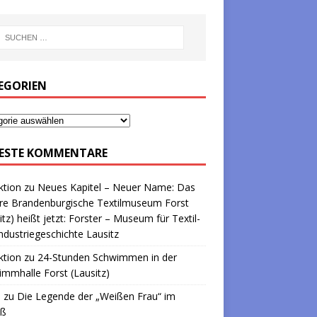
EGORIEN
ESTE KOMMENTARE
ktion
zu
Neues Kapitel – Neuer Name: Das
re Brandenburgische Textilmuseum Forst
itz) heißt jetzt: Forster – Museum für Textil-
ndustriegeschichte Lausitz
ktion
zu
24-Stunden Schwimmen in der
mmhalle Forst (Lausitz)
a
zu
Die Legende der „Weißen Frau“ im
oß