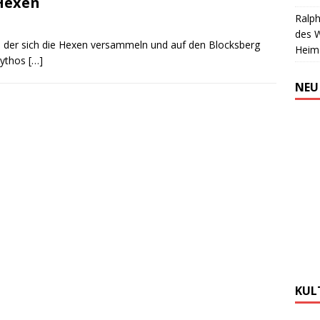
 Hexen
Ralph
des 
n der sich die Hexen versammeln und auf den Blocksberg
Heim
 Mythos
[…]
NEU
KUL