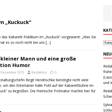
im „Kuckuck“
KAT
te das Kabarett-Publikum im „Kuckuck“ vorgewarnt: „Was Sie
hat es so noch nicht bei uns
[…]
NEU
 kleiner Mann und eine große
rtion Humor
Reda
frühe
. Dezember 2015
Redaktion
0
(Laus
staltungschefin Birgit Hendrischke benötigte nicht viele
und I
, um den Entertainer Kalle Pohl auf der Kabarettbühne im
uck“ zu begrüßen. Die rheinische Frohnatur machte hier für
Reda
Schwi
Sylvi
Schl