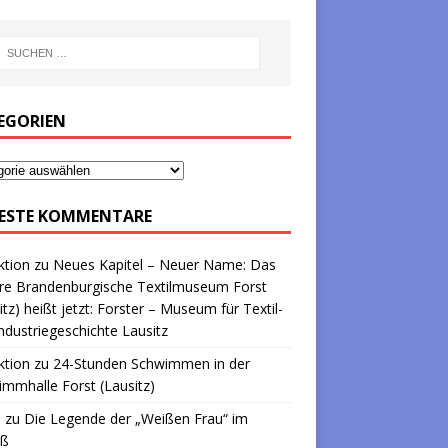
EGORIEN
ESTE KOMMENTARE
ktion
zu
Neues Kapitel – Neuer Name: Das
re Brandenburgische Textilmuseum Forst
itz) heißt jetzt: Forster – Museum für Textil-
ndustriegeschichte Lausitz
ktion
zu
24-Stunden Schwimmen in der
mmhalle Forst (Lausitz)
a
zu
Die Legende der „Weißen Frau“ im
oß