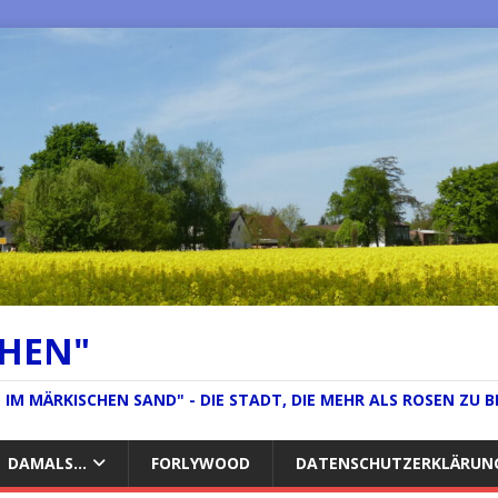
CHEN"
IM MÄRKISCHEN SAND" - DIE STADT, DIE MEHR ALS ROSEN ZU B
DAMALS…
FORLYWOOD
DATENSCHUTZERKLÄRUN