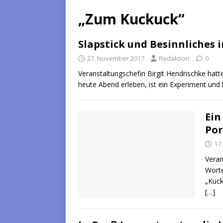
„Zum Kuckuck“
Slapstick und Besinnliches 
27. November 2017
Redaktion
0
Veranstaltungschefin Birgit Hendrischke hat
heute Abend erleben, ist ein Experiment und 
Ein
Po
17
Veran
Worte
„Kuck
[…]