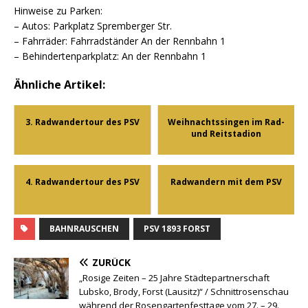
Hinweise zu Parken:
– Autos: Parkplatz Spremberger Str.
– Fahrräder: Fahrradständer An der Rennbahn 1
– Behindertenparkplatz: An der Rennbahn 1
Ähnliche Artikel:
3. Radwandertour des PSV
Weihnachtssingen im Rad-
und Reitstadion
4. Radwandertour des PSV
Radwandern mit dem PSV
BAHNRAUSCHEN
PSV 1893 FORST
ZURÜCK
„Rosige Zeiten – 25 Jahre Städtepartnerschaft
Lubsko, Brody, Forst (Lausitz)“ / Schnittrosenschau
während der Rosengartenfesttage vom 27. – 29.