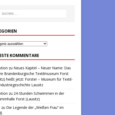
EGORIEN
ESTE KOMMENTARE
ktion
zu
Neues Kapitel – Neuer Name: Das
re Brandenburgische Textilmuseum Forst
itz) heißt jetzt: Forster – Museum für Textil-
ndustriegeschichte Lausitz
ktion
zu
24-Stunden Schwimmen in der
mmhalle Forst (Lausitz)
a
zu
Die Legende der „Weißen Frau“ im
oß