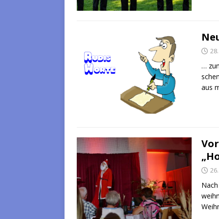
Neu
28
… zu
schen
aus m
Vor
„Ho
26
Nach 
weihn
Weihn