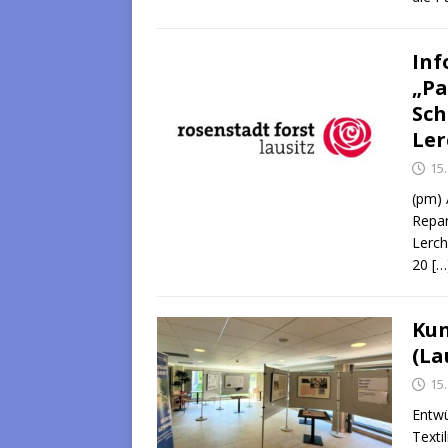
Inf
„Pa
Sch
Ler
15
(pm) 
Repar
Lerch
20
[…
Kun
(La
15
Entwü
Texti