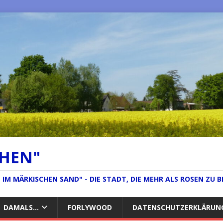
CHEN"
IM MÄRKISCHEN SAND" - DIE STADT, DIE MEHR ALS ROSEN ZU B
DAMALS…
FORLYWOOD
DATENSCHUTZERKLÄRUN