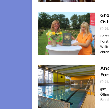
Gro
Ost
26
Berei
Forst
Weltr
ehren
Änd
For
24
(pm) 
Öffnu
Badel