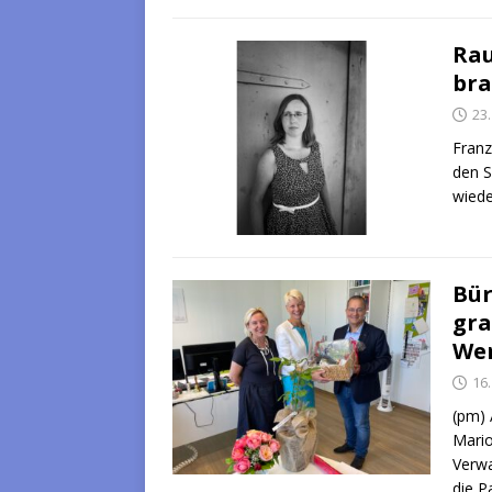
Rau
bra
23
Franz
den S
wiede
Bür
gra
Wer
16
(pm) 
Mario
Verwa
die P