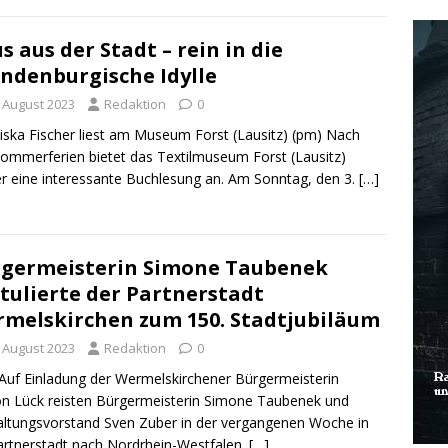
s aus der Stadt – rein in die
ndenburgische Idylle
. August 2023
Redaktion
0
iska Fischer liest am Museum Forst (Lausitz) (pm) Nach
ommerferien bietet das Textilmuseum Forst (Lausitz)
r eine interessante Buchlesung an. Am Sonntag, den 3.
[…]
germeisterin Simone Taubenek
tulierte der Partnerstadt
melskirchen zum 150. Stadtjubiläum
. August 2023
Redaktion
0
Auf Einladung der Wermelskirchener Bürgermeisterin
n Lück reisten Bürgermeisterin Simone Taubenek und
ltungsvorstand Sven Zuber in der vergangenen Woche in
artnerstadt nach Nordrhein-Westfalen.
[…]