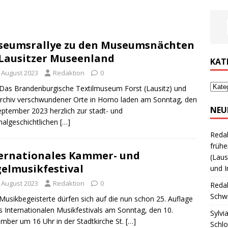
eumsrallye zu den Museumsnächten
Lausitzer Museenland
KAT
. August 2023
Redaktion
0
Das Brandenburgische Textilmuseum Forst (Lausitz) und
rchiv verschwundener Orte in Horno laden am Sonntag, den
NEU
eptember 2023 herzlich zur stadt- und
nalgeschichtlichen
[…]
Reda
frühe
ernationales Kammer- und
(Laus
elmusikfestival
und I
. August 2023
Redaktion
0
Reda
Schwi
Musikbegeisterte dürfen sich auf die nun schon 25. Auflage
s Internationalen Musikfestivals am Sonntag, den 10.
Sylvi
mber um 16 Uhr in der Stadtkirche St.
[…]
Schl