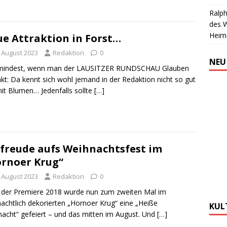
Ralph
des 
Heim
e Attraktion in Forst…
. August 2023
Redaktion
0
NEU
mindest, wenn man der LAUSITZER RUNDSCHAU Glauben
kt: Da kennt sich wohl jemand in der Redaktion nicht so gut
it Blumen… Jedenfalls sollte
[…]
freude aufs Weihnachtsfest im
rnoer Krug“
. August 2023
Redaktion
0
der Premiere 2018 wurde nun zum zweiten Mal im
achtlich dekorierten „Hornoer Krug“ eine „Heiße
KUL
acht“ gefeiert – und das mitten im August. Und
[…]