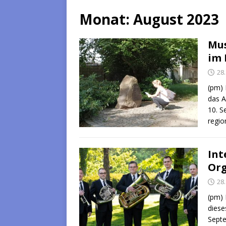
Monat:
August 2023
Mus
im 
28
(pm) 
das A
10. S
regio
Int
Org
28
(pm) 
diese
Septe