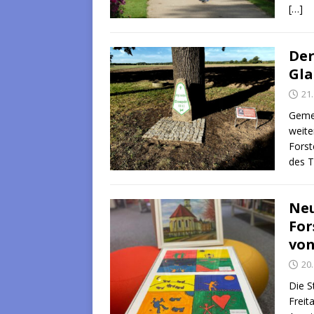
[…]
Der
Gla
21
Gemei
weite
Forst
des 
Neu
For
von
20
Die S
Freit