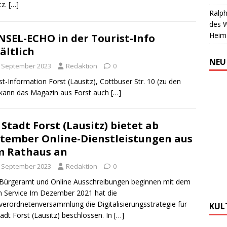
tz.
[…]
Ralph
des 
Heim
SEL-ECHO in der Tourist-Info
ältlich
NEU
. September 2023
Redaktion
0
-Information Forst (Lausitz), Cottbuser Str. 10 (zu den
o kann das Magazin aus Forst auch
[…]
 Stadt Forst (Lausitz) bietet ab
tember Online-Dienstleistungen aus
m Rathaus an
. September 2023
Redaktion
0
Bürgeramt und Online Ausschreibungen beginnen mit dem
 Service Im Dezember 2021 hat die
verordnetenversammlung die Digitalisierungsstrategie für
KUL
tadt Forst (Lausitz) beschlossen. In
[…]