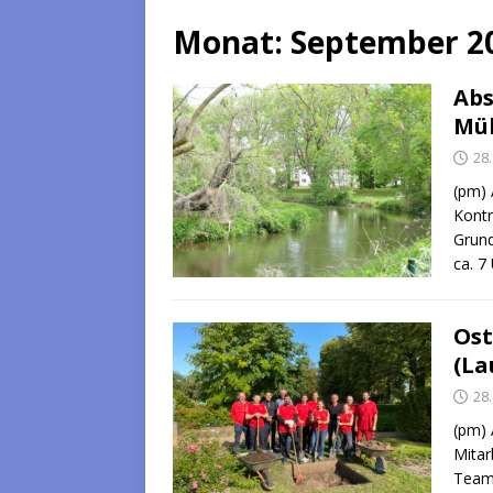
Monat:
September 2
Abs
Mü
28
(pm) 
Kontr
Grund
ca. 7
Ost
(La
28
(pm) 
Mitar
Team