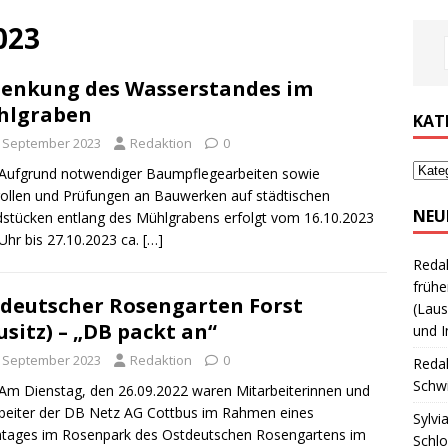
023
enkung des Wasserstandes im
hlgraben
KAT
. September 2023
Redaktion
0
Aufgrund notwendiger Baumpflegearbeiten sowie
ollen und Prüfungen an Bauwerken auf städtischen
NEU
stücken entlang des Mühlgrabens erfolgt vom 16.10.2023
 Uhr bis 27.10.2023 ca.
[…]
Reda
frühe
deutscher Rosengarten Forst
(Laus
usitz) – „DB packt an“
und I
. September 2023
Redaktion
0
Reda
Schwi
Am Dienstag, den 26.09.2022 waren Mitarbeiterinnen und
beiter der DB Netz AG Cottbus im Rahmen eines
Sylvi
tages im Rosenpark des Ostdeutschen Rosengartens im
Schl