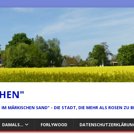
CHEN"
IM MÄRKISCHEN SAND" - DIE STADT, DIE MEHR ALS ROSEN ZU B
DAMALS…
FORLYWOOD
DATENSCHUTZERKLÄRUN