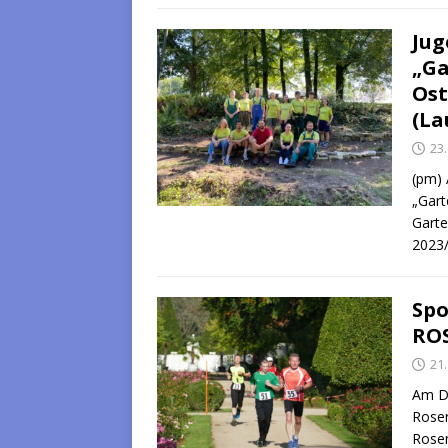
Ju
„Ga
Ost
(La
23
(pm) 
„Gart
Garte
2023/
Spo
RO
21
Am Di
Rosen
Rosen