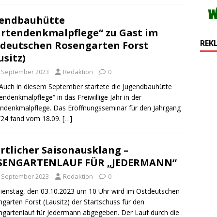
gendbauhütte
rtendenkmalpflege“ zu Gast im
REK
deutschen Rosengarten Forst
usitz)
. September 2023
Redaktion
0
Auch in diesem September startete die Jugendbauhütte
endenkmalpflege“ in das Freiwillige Jahr in der
ndenkmalpflege. Das Eröffnungsseminar für den Jahrgang
24 fand vom 18.09.
[…]
rtlicher Saisonausklang –
SENGARTENLAUF FÜR „JEDERMANN“
. September 2023
Redaktion
0
enstag, den 03.10.2023 um 10 Uhr wird im Ostdeutschen
garten Forst (Lausitz) der Startschuss für den
gartenlauf für Jedermann abgegeben. Der Lauf durch die