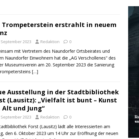
 Trompeterstein erstrahlt in neuem
nz
. September 2023
Redaktion
0
nsam mit Vertretern des Naundorfer Ortsbeirates und
rn Naundorfer Einwohnern hat die „AG Verschollenes“ des
er Museumsverein am 20. September 2023 die Sanierung
Trompetersteins
[…]
e Ausstellung in der Stadtbibliothek
st (Lausitz): „Vielfalt ist bunt – Kunst
 Alt und Jung“
. September 2023
Redaktion
0
tadtbibliothek Forst (Lausitz) lädt alle Interessierten am
ag, den 6. Oktober 2023 um 14 Uhr zur Eröffnung der neuen