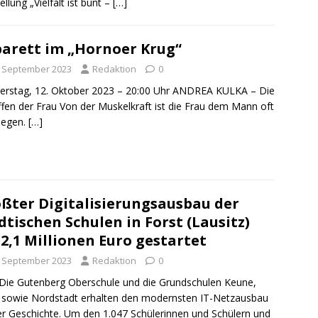
ellung „Vielfalt ist bunt –
[…]
arett im „Hornoer Krug“
. September 2023
Redaktion
0
rstag, 12. Oktober 2023 – 20:00 Uhr ANDREA KULKA – Die
fen der Frau Von der Muskelkraft ist die Frau dem Mann oft
legen.
[…]
ßter Digitalisierungsausbau der
dtischen Schulen in Forst (Lausitz)
 2,1 Millionen Euro gestartet
. September 2023
Redaktion
0
Die Gutenberg Oberschule und die Grundschulen Keune,
 sowie Nordstadt erhalten den modernsten IT-Netzausbau
rer Geschichte. Um den 1.047 Schülerinnen und Schülern und