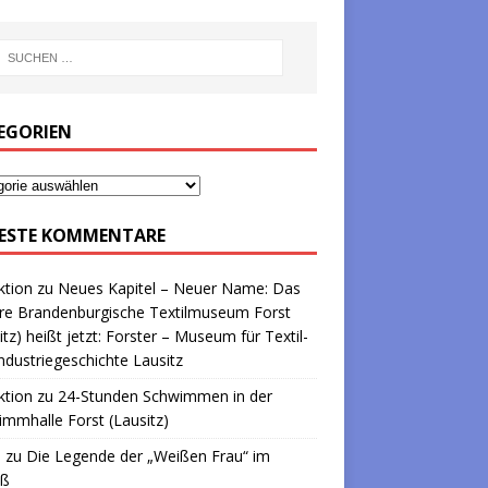
EGORIEN
ESTE KOMMENTARE
ktion
zu
Neues Kapitel – Neuer Name: Das
re Brandenburgische Textilmuseum Forst
itz) heißt jetzt: Forster – Museum für Textil-
ndustriegeschichte Lausitz
ktion
zu
24-Stunden Schwimmen in der
mmhalle Forst (Lausitz)
a
zu
Die Legende der „Weißen Frau“ im
oß