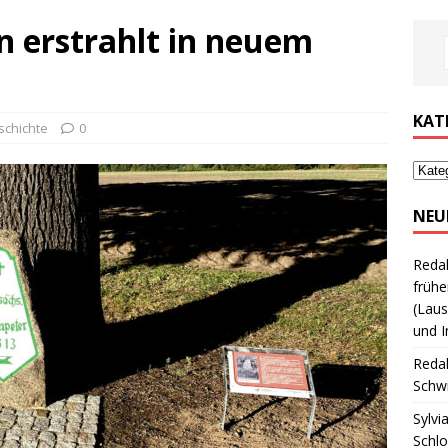
n erstrahlt in neuem
KAT
schichte
0
NEU
Reda
frühe
(Laus
und I
Reda
Schwi
Sylvi
Schl