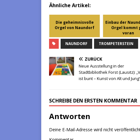
Ähnliche Artikel:
Die geheimnisvolle
Einbau der Naun
Orgel von Naundorf
Orgel kommt 
voran
NAUNDORF
TROMPETERSTEIN
ZURÜCK
Neue Ausstellung in der
Stadtbibliothek Forst (Lausitz): „V
ist bunt – Kunst von Alt und Jung
SCHREIBE DEN ERSTEN KOMMENTAR
Antworten
Deine E-Mail-Adresse wird nicht veröffentlicht
Kommentar