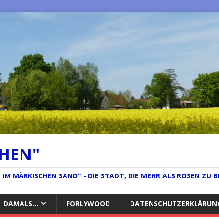
CHEN"
IM MÄRKISCHEN SAND" - DIE STADT, DIE MEHR ALS ROSEN ZU B
DAMALS…
FORLYWOOD
DATENSCHUTZERKLÄRUN