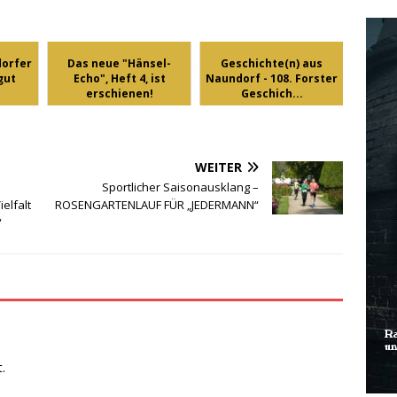
dorfer
Das neue "Hänsel-
Geschichte(n) aus
gut
Echo", Heft 4, ist
Naundorf - 108. Forster
erschienen!
Geschich...
WEITER
Sportlicher Saisonausklang –
ielfalt
ROSENGARTENLAUF FÜR „JEDERMANN“
“
.