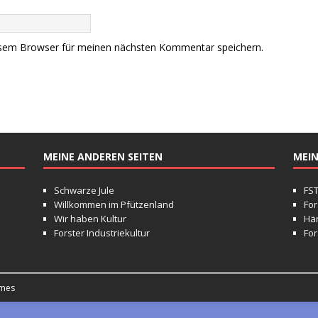
esem Browser für meinen nächsten Kommentar speichern.
MEINE ANDEREN SEITEN
MEIN
Schwarze Jule
FS
Willkommen im Pfützenland
For
Wir haben Kultur
Hä
Forster Industriekultur
For
mes