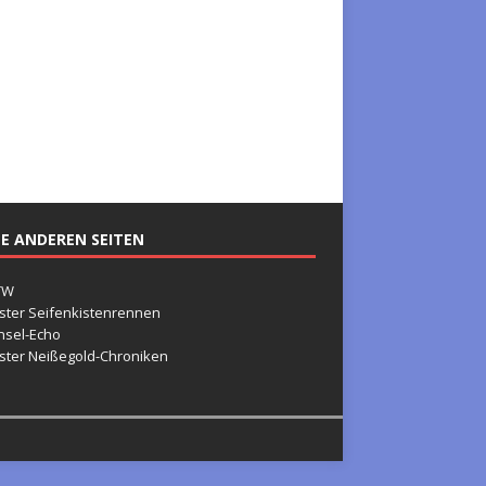
E ANDEREN SEITEN
TW
ster Seifenkistenrennen
nsel-Echo
ster Neißegold-Chroniken