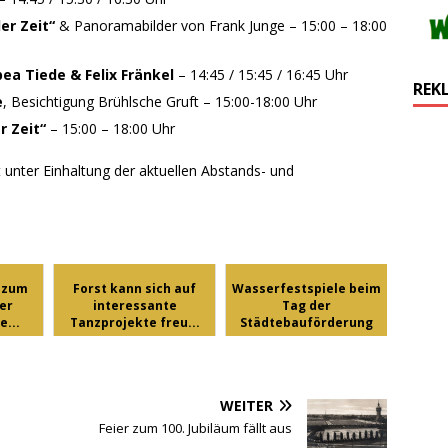
er Zeit“
& Panoramabilder von Frank Junge – 15:00 – 18:00
ea Tiede & Felix Fränkel
– 14:45 / 15:45 / 16:45 Uhr
REK
e
, Besichtigung Brühlsche Gruft – 15:00-18:00 Uhr
r Zeit“
– 15:00 – 18:00 Uhr
 unter Einhaltung der aktuellen Abstands- und
s zum
Forst kann sich auf
Wasserfestspiele beim
er
interessante
Tag der
...
Tanzprojekte freu...
Städtebauförderung
WEITER
Feier zum 100. Jubiläum fällt aus