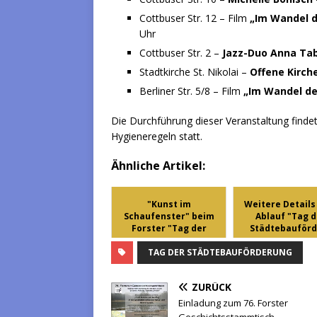
Cottbuser Str. 12 – Film
„Im Wandel d
Uhr
Cottbuser Str. 2 –
Jazz-Duo Anna Tab
Stadtkirche St. Nikolai –
Offene Kirch
Berliner Str. 5/8 – Film
„Im Wandel de
Die Durchführung dieser Veranstaltung findet
Hygieneregeln statt.
Ähnliche Artikel:
"Kunst im
Weitere Detail
Schaufenster" beim
Ablauf "Tag d
Forster "Tag der
Städtebauförde
Städ...
TAG DER STÄDTEBAUFÖRDERUNG
ZURÜCK
Einladung zum 76. Forster
Geschichtsstammtisch