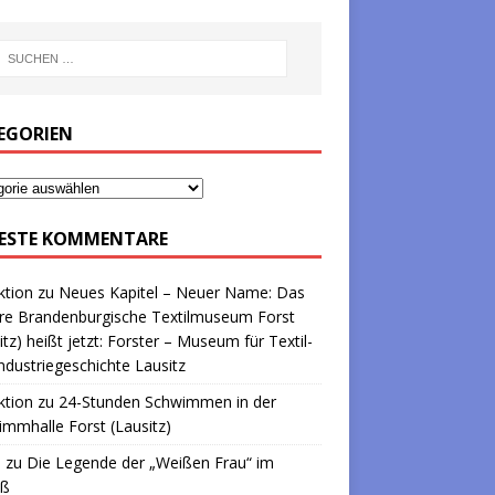
EGORIEN
ESTE KOMMENTARE
ktion
zu
Neues Kapitel – Neuer Name: Das
re Brandenburgische Textilmuseum Forst
itz) heißt jetzt: Forster – Museum für Textil-
ndustriegeschichte Lausitz
ktion
zu
24-Stunden Schwimmen in der
mmhalle Forst (Lausitz)
a
zu
Die Legende der „Weißen Frau“ im
oß