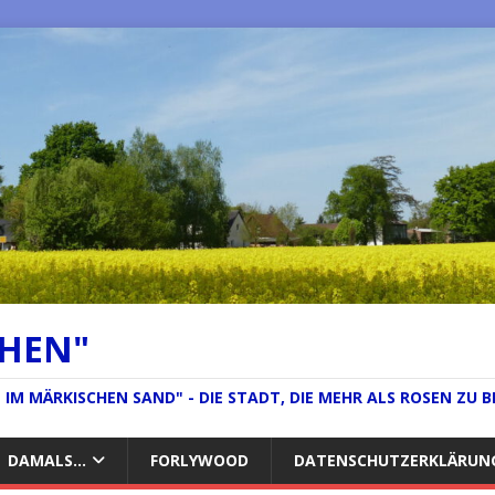
CHEN"
IM MÄRKISCHEN SAND" - DIE STADT, DIE MEHR ALS ROSEN ZU B
DAMALS…
FORLYWOOD
DATENSCHUTZERKLÄRUN