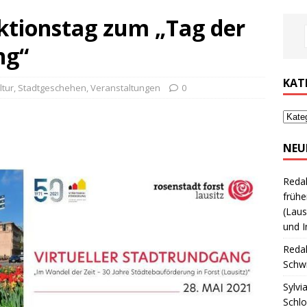
Aktionstag zum „Tag der
ng“
KAT
ltur
,
Stadtgeschehen
,
Veranstaltungen
0
NEU
Reda
frühe
(Laus
und I
Reda
Schwi
Sylvi
Schl