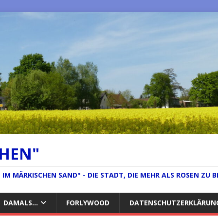
CHEN"
IM MÄRKISCHEN SAND" - DIE STADT, DIE MEHR ALS ROSEN ZU B
DAMALS…
FORLYWOOD
DATENSCHUTZERKLÄRUN