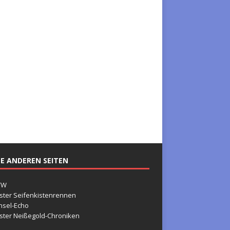
E ANDEREN SEITEN
TW
ster Seifenkistenrennen
nsel-Echo
ster Neißegold-Chroniken