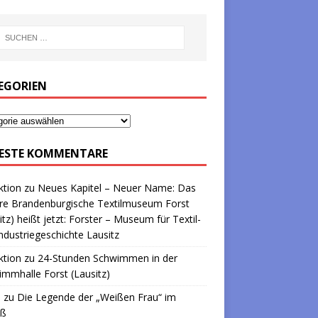
EGORIEN
ESTE KOMMENTARE
ktion
zu
Neues Kapitel – Neuer Name: Das
re Brandenburgische Textilmuseum Forst
itz) heißt jetzt: Forster – Museum für Textil-
ndustriegeschichte Lausitz
ktion
zu
24-Stunden Schwimmen in der
mmhalle Forst (Lausitz)
a
zu
Die Legende der „Weißen Frau“ im
oß