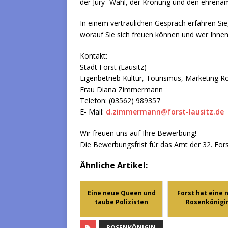
der Jury- Wahl, der Krönung und den ehrenam
In einem vertraulichen Gespräch erfahren Sie,
worauf Sie sich freuen können und wer Ihnen 
Kontakt:
Stadt Forst (Lausitz)
Eigenbetrieb Kultur, Tourismus, Marketing Ro
Frau Diana Zimmermann
Telefon: (03562) 989357
E- Mail:
d.zimmermann@forst-lausitz.de
Wir freuen uns auf Ihre Bewerbung!
Die Bewerbungsfrist für das Amt der 32. For
Ähnliche Artikel:
Eine neue Queen und
Forst hat eine 
taube Polizisten
Rosenkönigi
ROSENKÖNIGIN