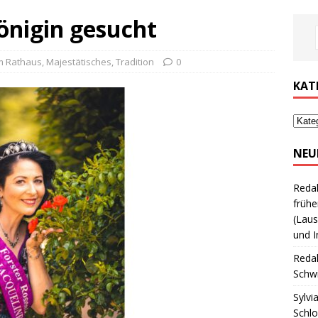
önigin gesucht
m Rathaus
,
Majestätisches
,
Tradition
0
KAT
NEU
Reda
frühe
(Laus
und I
Reda
Schwi
Sylvi
Schl