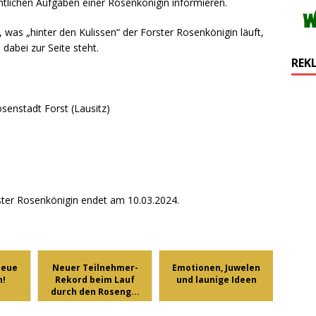
tlichen Aufgaben einer Rosenkönigin informieren.
 was „hinter den Kulissen“ der Forster Rosenkönigin läuft,
dabei zur Seite steht.
REK
senstadt Forst (Lausitz)
ster Rosenkönigin endet am 10.03.2024.
neue
Neuer Teilnehmer-
Emotionen, Juwelen
n!
Rekord beim Lauf
und launige Ideen
durch den Roseng...