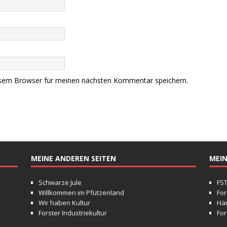
esem Browser für meinen nächsten Kommentar speichern.
MEINE ANDEREN SEITEN
MEIN
Schwarze Jule
FS
Willkommen im Pfützenland
For
Wir haben Kultur
Hä
Forster Industriekultur
For