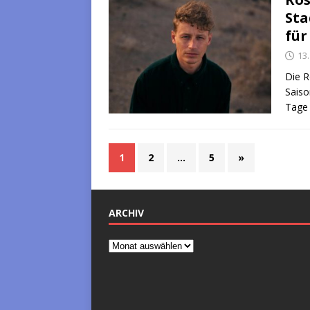
Sta
für
13
Die R
Saiso
Tage 
1
2
…
5
»
ARCHIV