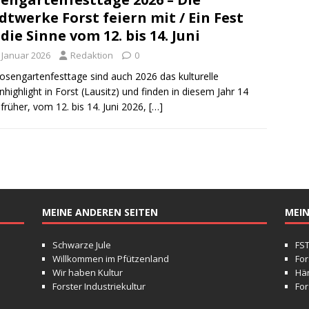
dtwerke Forst feiern mit / Ein Fest
 die Sinne vom 12. bis 14. Juni
. Januar 2026
Redaktion
0
osengartenfesttage sind auch 2026 das kulturelle
nhighlight in Forst (Lausitz) und finden in diesem Jahr 14
früher, vom 12. bis 14. Juni 2026,
[…]
MEINE ANDEREN SEITEN
MEIN
Schwarze Jule
FS
Willkommen im Pfützenland
For
Wir haben Kultur
Hä
Forster Industriekultur
For