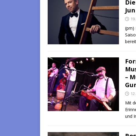
Die
Jun
19
(pm) 
Saiso
berei
For
Mus
– M
Gu
12
Mit d
Erinn
und I
Ros