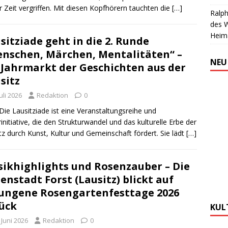
r Zeit vergriffen. Mit diesen Kopfhörern tauchten die
[…]
Ralph
des 
Heim
sitziade geht in die 2. Runde
nschen, Märchen, Mentalitäten“ –
NEU
 Jahrmarkt der Geschichten aus der
sitz
Juli 2026
Redaktion
0
Die Lausitziade ist eine Veranstaltungsreihe und
rinitiative, die den Strukturwandel und das kulturelle Erbe der
tz durch Kunst, Kultur und Gemeinschaft fördert. Sie lädt
[…]
ikhighlights und Rosenzauber – Die
enstadt Forst (Lausitz) blickt auf
ungene Rosengartenfesttage 2026
ück
KUL
 Juni 2026
Redaktion
0