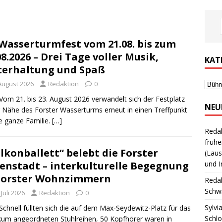
 Wasserturmfest vom 21.08. bis zum
08.2026 – Drei Tage voller Musik,
KAT
erhaltung und Spaß
 August 2026
Redaktion
0
Vom 21. bis 23. August 2026 verwandelt sich der Festplatz
NEU
r Nähe des Forster Wasserturms erneut in einen Treffpunkt
ie ganze Familie.
[…]
Reda
frühe
lkonballett“ belebt die Forster
(Laus
enstadt – interkulturelle Begegnung
und I
Forster Wohnzimmern
Reda
Schwi
 Juli 2026
Redaktion
0
Sylvi
Schnell füllten sich die auf dem Max-Seydewitz-Platz für das
Schl
kum angeordneten Stuhlreihen, 50 Kopfhörer waren in