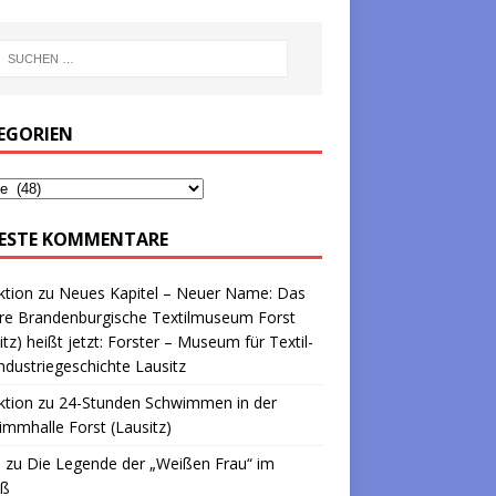
EGORIEN
ESTE KOMMENTARE
ktion
zu
Neues Kapitel – Neuer Name: Das
re Brandenburgische Textilmuseum Forst
itz) heißt jetzt: Forster – Museum für Textil-
ndustriegeschichte Lausitz
ktion
zu
24-Stunden Schwimmen in der
mmhalle Forst (Lausitz)
a
zu
Die Legende der „Weißen Frau“ im
oß