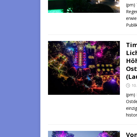
(pm) 
Regen
erwie
Publ
Tim
Lic
Höh
Ost
(La
10.
(pm) 
Ostde
einzi
histo
Von