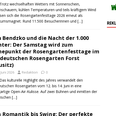
Trotz wechselhaften Wetters mit Sonnenschein,
schauern, kühlen Temperaturen und teils kräftigem Wind
sen sich die Rosengartenfesttage 2026 erneut als
ikumsmagnet. Rund 11.500 Besucherinnen und
[…]
REK
 Bendzko und die Nacht der 1.000
hter: Der Samstag wird zum
epunkt der Rosengartenfesttage im
deutschen Rosengarten Forst
usitz)
 Juni 2026
Redaktion
0
Das kulturelle Highlight des Jahres verwandelt den
utschen Rosengarten vom 12. bis 14. Juni in eine
gartige Open-Air-Kulisse. Auf zwei Bühnen und inmitten der
rischen
[…]
 Romantik bis Swing: Der perfekte