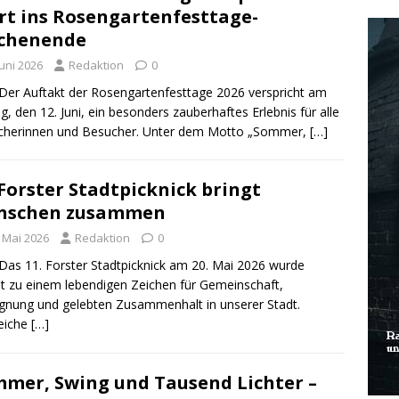
rt ins Rosengartenfesttage-
chenende
Juni 2026
Redaktion
0
Der Auftakt der Rosengartenfesttage 2026 verspricht am
ag, den 12. Juni, ein besonders zauberhaftes Erlebnis für alle
cherinnen und Besucher. Unter dem Motto „Sommer,
[…]
 Forster Stadtpicknick bringt
nschen zusammen
. Mai 2026
Redaktion
0
Das 11. Forster Stadtpicknick am 20. Mai 2026 wurde
t zu einem lebendigen Zeichen für Gemeinschaft,
nung und gelebten Zusammenhalt in unserer Stadt.
eiche
[…]
mer, Swing und Tausend Lichter –