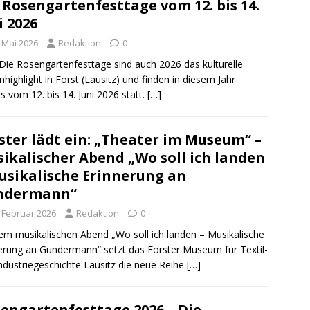
 Rosengartenfesttage vom 12. bis 14.
i 2026
. Mai 2026
Redaktion
0
Die Rosengartenfesttage sind auch 2026 das kulturelle
nhighlight in Forst (Lausitz) und finden in diesem Jahr
ts vom 12. bis 14. Juni 2026 statt.
[…]
ster lädt ein: „Theater im Museum“ –
ikalischer Abend „Wo soll ich landen
usikalische Erinnerung an
ndermann“
. Februar 2026
Redaktion
0
em musikalischen Abend „Wo soll ich landen – Musikalische
erung an Gundermann“ setzt das Forster Museum für Textil-
ndustriegeschichte Lausitz die neue Reihe
[…]
engartenfesttage 2026 – Die