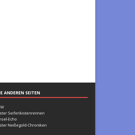
E ANDEREN SEITEN
TW
ster Seifenkistenrennen
nsel-Echo
ster Neißegold-Chroniken