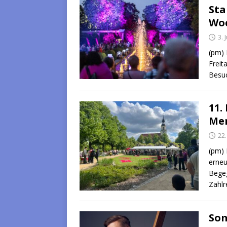
Sta
Wo
3. 
(pm) 
Freit
Besu
11.
Me
22
(pm) 
erneu
Begeg
Zahlr
Som