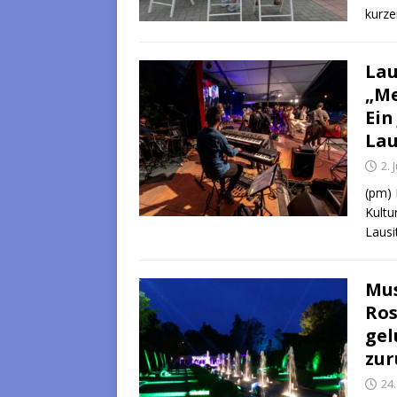
kurze
Lau
„Me
Ein
Lau
2. 
(pm) 
Kultu
Lausi
Mus
Ros
gel
zur
24.