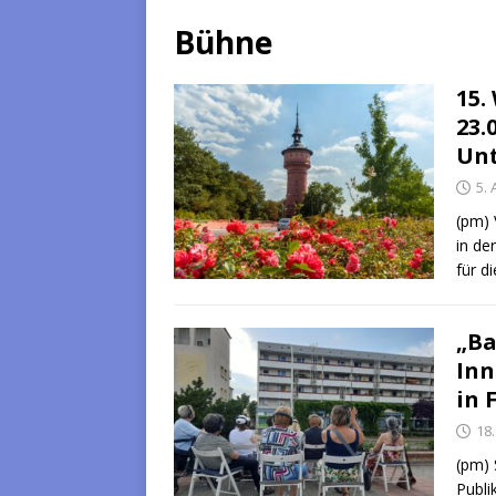
Bühne
15.
23.
Unt
5.
(pm) 
in de
für d
„Ba
Inn
in 
18.
(pm) 
Publi