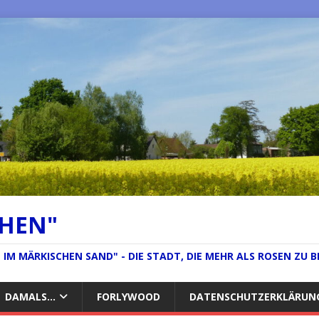
CHEN"
IM MÄRKISCHEN SAND" - DIE STADT, DIE MEHR ALS ROSEN ZU B
DAMALS…
FORLYWOOD
DATENSCHUTZERKLÄRUN