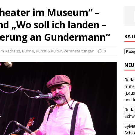
„Theater im Museum“ –
d „Wo soll ich landen –
nnerung an Gundermann“
KAT
em Rathaus
,
Bühne
,
Kunst & Kultur
,
Veranstaltungen
0
NEU
Reda
frühe
(Laus
und I
Reda
Schwi
Sylvi
Schl