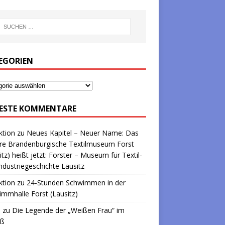
EGORIEN
ESTE KOMMENTARE
ktion
zu
Neues Kapitel – Neuer Name: Das
re Brandenburgische Textilmuseum Forst
itz) heißt jetzt: Forster – Museum für Textil-
ndustriegeschichte Lausitz
ktion
zu
24-Stunden Schwimmen in der
mmhalle Forst (Lausitz)
a
zu
Die Legende der „Weißen Frau“ im
oß