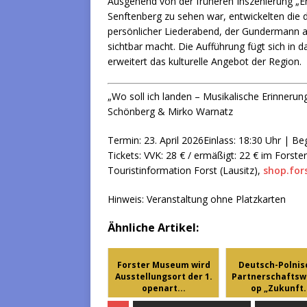
Ausgehend von der früheren Inszenierung „En
Senftenberg zu sehen war, entwickelten die 
persönlicher Liederabend, der Gundermann a
sichtbar macht. Die Aufführung fügt sich in
erweitert das kulturelle Angebot der Region.
„Wo soll ich landen – Musikalische Erinner
Schönberg & Mirko Warnatz
Termin: 23. April 2026Einlass: 18:30 Uhr | Be
Tickets: VVK: 28 € / ermäßigt: 22 € im Forste
Touristinformation Forst (Lausitz),
shop.fors
Hinweis: Veranstaltung ohne Platzkarten
Ähnliche Artikel:
Forster Museum wird
Deutsch-Polnis
Ausstellungsort der 1.
Partnerschaftsw
openart...
op „Zukunft.