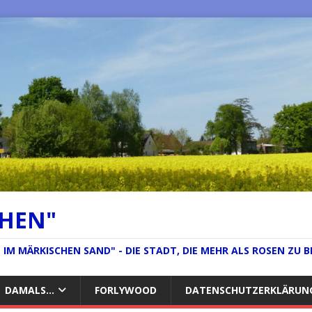
CHEN"
IM MÄRKISCHEN SAND" - DIE STADT, DIE MEHR ALS ROSEN ZU B
DAMALS…
FORLYWOOD
DATENSCHUTZERKLÄRUN