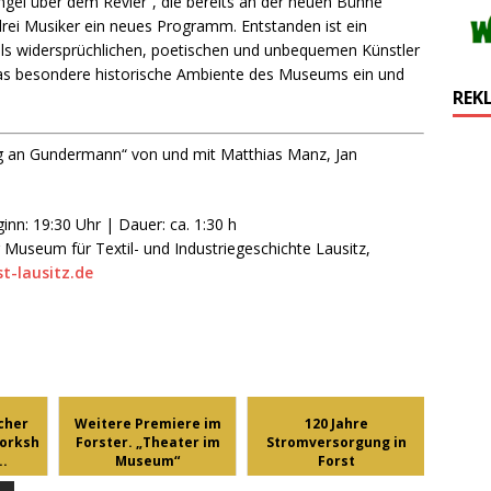
gel über dem Revier“, die bereits an der neuen Bühne
drei Musiker ein neues Programm. Entstanden ist ein
ls widersprüchlichen, poetischen und unbequemen Künstler
 das besondere historische Ambiente des Museums ein und
REK
ung an Gundermann“ von und mit Matthias Manz, Jan
ginn: 19:30 Uhr | Dauer: ca. 1:30 h
r Museum für Textil- und Industriegeschichte Lausitz,
t-lausitz.de
cher
Weitere Premiere im
120 Jahre
orksh
Forster. „Theater im
Stromversorgung in
..
Museum“
Forst