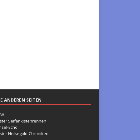
E ANDEREN SEITEN
TW
ster Seifenkistenrennen
nsel-Echo
ster Neißegold-Chroniken