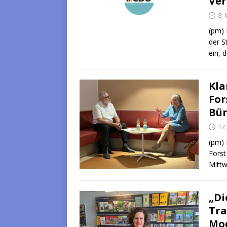
Ver
8. 
(pm) 
der S
ein, 
Kla
For
Bür
17.
(pm) 
Forst
Mittw
„Di
Tra
Mo