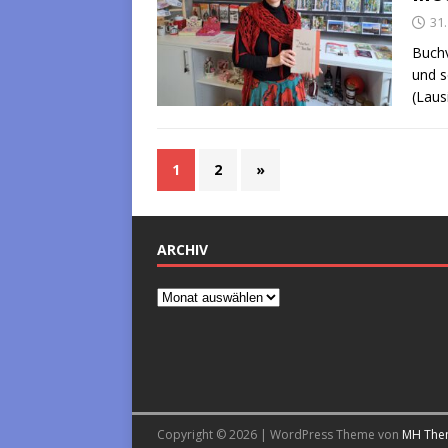
31
Buchv
und s
(Laus
1
2
»
ARCHIV
Copyright © 2026 | WordPress Theme von
MH The