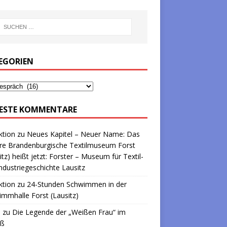
EGORIEN
ESTE KOMMENTARE
ktion
zu
Neues Kapitel – Neuer Name: Das
re Brandenburgische Textilmuseum Forst
itz) heißt jetzt: Forster – Museum für Textil-
ndustriegeschichte Lausitz
ktion
zu
24-Stunden Schwimmen in der
mmhalle Forst (Lausitz)
a
zu
Die Legende der „Weißen Frau“ im
oß