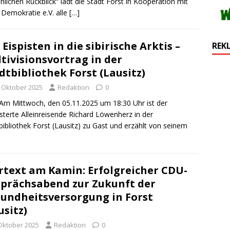
nlichen Rückblick“ lädt die Stadt Forst in Kooperation mit
Demokratie e.V. alle
[…]
 Eispisten in die sibirische Arktis –
REK
tivisionsvortrag in der
dtbibliothek Forst (Lausitz)
. Oktober 2025
Redaktion
0
Am Mittwoch, den 05.11.2025 um 18:30 Uhr ist der
sterte Alleinreisende Richard Löwenherz in der
bibliothek Forst (Lausitz) zu Gast und erzählt von seinem
rtext am Kamin: Erfolgreicher CDU-
prächsabend zur Zukunft der
undheitsversorgung in Forst
usitz)
 Oktober 2025
Redaktion
0