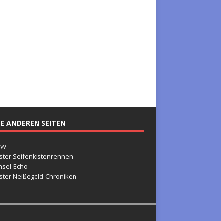
E ANDEREN SEITEN
TW
ster Seifenkistenrennen
nsel-Echo
ster Neißegold-Chroniken