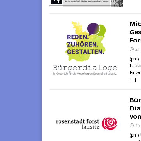
Mit
Ges
For
21
(pm) 
Lausi
Einwo
[…]
Bür
Dia
von
16
(pm) 