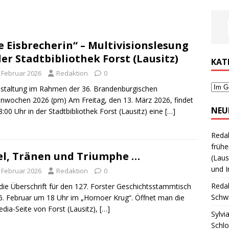
e Eisbrecherin“ – Multivisionslesung
der Stadtbibliothek Forst (Lausitz)
KAT
. Februar 2026
Redaktion
0
staltung im Rahmen der 36. Brandenburgischen
nwochen 2026 (pm) Am Freitag, den 13. März 2026, findet
NEU
:00 Uhr in der Stadtbibliothek Forst (Lausitz) eine
[…]
Reda
frühe
el, Tränen und Triumphe …
(Laus
und I
. Februar 2026
Redaktion
0
Reda
 die Überschrift für den 127. Forster Geschichtsstammtisch
Schwi
. Februar um 18 Uhr im „Hornoer Krug“. Öffnet man die
edia-Seite von Forst (Lausitz),
[…]
Sylvi
Schl