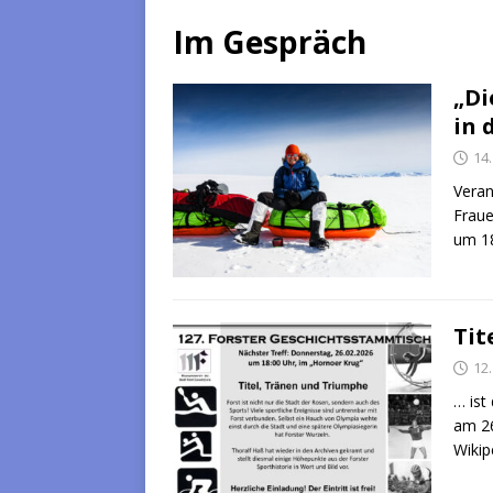
Im Gespräch
„Di
in 
14
Veran
Fraue
um 18
Tit
12
… ist
am 26
Wikip