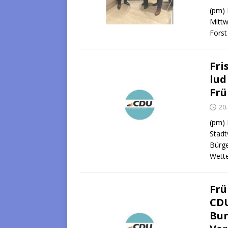
(pm) 
Mittw
Forst
Fri
lud
Frü
20
(pm) 
Stadt
Bürge
Wette
Frü
CDU
Bun