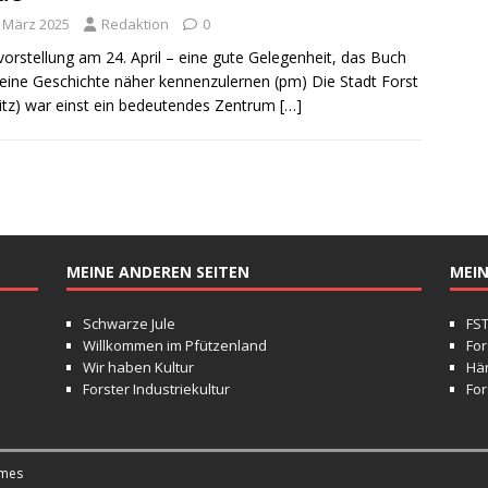
. März 2025
Redaktion
0
orstellung am 24. April – eine gute Gelegenheit, das Buch
eine Geschichte näher kennenzulernen (pm) Die Stadt Forst
itz) war einst ein bedeutendes Zentrum
[…]
MEINE ANDEREN SEITEN
MEIN
Schwarze Jule
FS
Willkommen im Pfützenland
For
Wir haben Kultur
Hä
Forster Industriekultur
For
mes