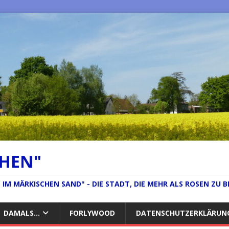
CHEN"
IM MÄRKISCHEN SAND" - DIE STADT, DIE MEHR ALS ROSEN ZU B
DAMALS…
FORLYWOOD
DATENSCHUTZERKLÄRUN