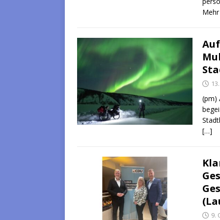
persö
Mehr 
Auf
Mul
Sta
13
(pm) 
begei
Stadt
[…]
Kla
Ges
Ges
(La
9.