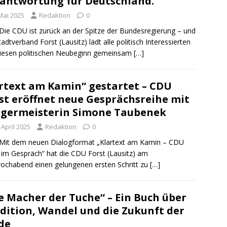
antwortung für Deutschland.
Mai 2025
Redaktion
0
Die CDU ist zurück an der Spitze der Bundesregierung – und
tadtverband Forst (Lausitz) lädt alle politisch Interessierten
diesen politischen Neubeginn gemeinsam
[…]
rtext am Kamin“ gestartet – CDU
st eröffnet neue Gesprächsreihe mit
germeisterin Simone Taubenek
 April 2025
Redaktion
0
Mit dem neuen Dialogformat „Klartext am Kamin – CDU
 im Gespräch“ hat die CDU Forst (Lausitz) am
ochabend einen gelungenen ersten Schritt zu
[…]
e Macher der Tuche“ – Ein Buch über
dition, Wandel und die Zukunft der
de