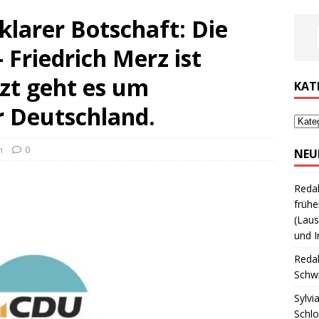
larer Botschaft: Die
 Friedrich Merz ist
zt geht es um
KAT
 Deutschland.
h
0
NEU
Reda
frühe
(Laus
und I
Reda
Schwi
Sylvi
Schl