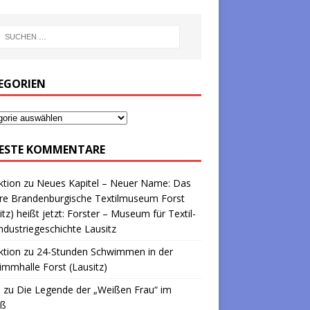
EGORIEN
ESTE KOMMENTARE
ktion
zu
Neues Kapitel – Neuer Name: Das
re Brandenburgische Textilmuseum Forst
itz) heißt jetzt: Forster – Museum für Textil-
ndustriegeschichte Lausitz
ktion
zu
24-Stunden Schwimmen in der
mmhalle Forst (Lausitz)
a
zu
Die Legende der „Weißen Frau“ im
oß