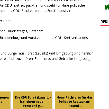
e CDU hört zu, packt an und steht für klare politische
zende des CDU-Stadtverbandes Forst (Lausitz).
er Hand:
REK
schen Bundestages, Potsdam
es Brandenburg und Vorsitzender des CDU-Kreisverbandes
n und Bürger aus Forst (Lausitz) und Umgebung sind herzlich
er einfach zuzuhören. Für Imbiss und Getränke ist gesorgt –
 neuen
Die CDU Forst (Lausitz)
Neue Pächterin für das
st
hat einen neuen
beliebte Restaurant
Vorstand g...
“Rosenf...