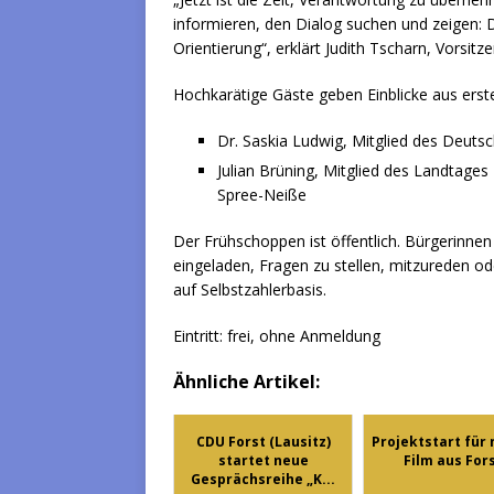
informieren, den Dialog suchen und zeigen: Di
Orientierung“, erklärt Judith Tscharn, Vorsit
Hochkarätige Gäste geben Einblicke aus erst
Dr. Saskia Ludwig, Mitglied des Deut
Julian Brüning, Mitglied des Landtag
Spree-Neiße
Der Frühschoppen ist öffentlich. Bürgerinne
eingeladen, Fragen zu stellen, mitzureden od
auf Selbstzahlerbasis.
Eintritt: frei, ohne Anmeldung
Ähnliche Artikel:
CDU Forst (Lausitz)
Projektstart für
startet neue
Film aus For
Gesprächsreihe „K...