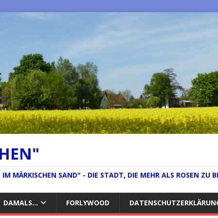
CHEN"
IM MÄRKISCHEN SAND" - DIE STADT, DIE MEHR ALS ROSEN ZU B
DAMALS…
FORLYWOOD
DATENSCHUTZERKLÄRUN