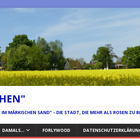
CHEN"
IM MÄRKISCHEN SAND" - DIE STADT, DIE MEHR ALS ROSEN ZU B
DAMALS…
FORLYWOOD
DATENSCHUTZERKLÄRUN