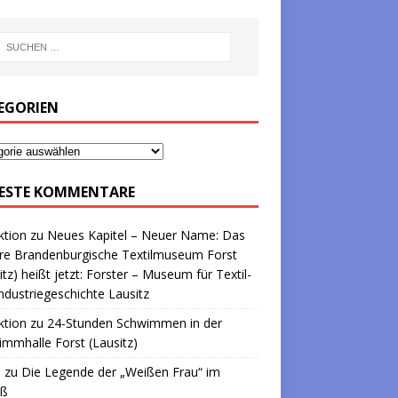
EGORIEN
ESTE KOMMENTARE
ktion
zu
Neues Kapitel – Neuer Name: Das
re Brandenburgische Textilmuseum Forst
itz) heißt jetzt: Forster – Museum für Textil-
ndustriegeschichte Lausitz
ktion
zu
24-Stunden Schwimmen in der
mmhalle Forst (Lausitz)
a
zu
Die Legende der „Weißen Frau“ im
oß