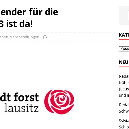
ender für die
 ist da!
KAT
hehen
,
Veranstaltungen
0
NEU
Reda
frühe
(Laus
und I
Reda
Schwi
Sylvi
Schl