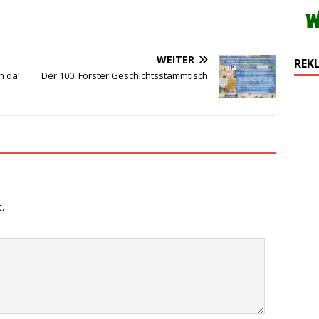
WEITER
REK
h da!
Der 100. Forster Geschichtsstammtisch
.