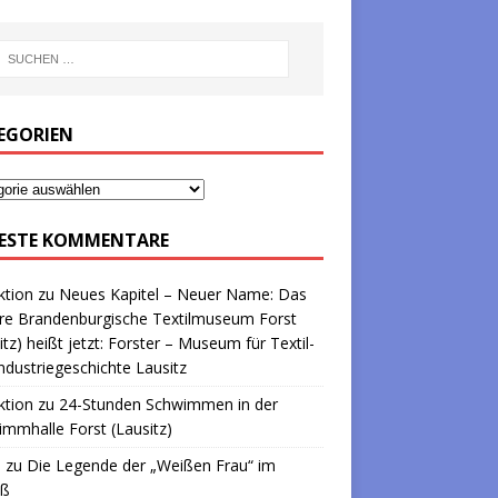
EGORIEN
ESTE KOMMENTARE
ktion
zu
Neues Kapitel – Neuer Name: Das
re Brandenburgische Textilmuseum Forst
itz) heißt jetzt: Forster – Museum für Textil-
ndustriegeschichte Lausitz
ktion
zu
24-Stunden Schwimmen in der
mmhalle Forst (Lausitz)
a
zu
Die Legende der „Weißen Frau“ im
oß