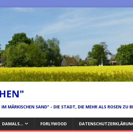
CHEN"
IM MÄRKISCHEN SAND" - DIE STADT, DIE MEHR ALS ROSEN ZU B
DAMALS…
FORLYWOOD
DATENSCHUTZERKLÄRUN