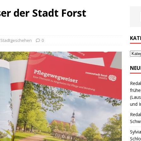
r der Stadt Forst
KAT
,
Stadtgeschehen
0
NEU
Reda
frühe
(Laus
und I
Reda
Schwi
Sylvi
Schl