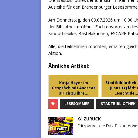
Die Stadtbibliothek bemüht sich im Rahmen 
Ausleihe für den Brandenburger Lesesommer 
Am Donnerstag, den 09.07.2026 um 10:00 U
der Bibliothek eröffnet. Euch erwartet an die
Smoothiebike, Bastelaktionen, ESCAPE-Rätsel
Alle, die teilnehmen möchten, erhalten gleic
Aktion.
Ähnliche Artikel:
Katja Hoyer im
Stadtbibliothek 
Gespräch mit Andreas
(Lausitz) lädt 
Ulrich zu ihre...
„Nacht de..
LESESOMMER
STADTBIBLIOTHEK
ZURÜCK
Fritzparty – die Fritz-DJs unterwe