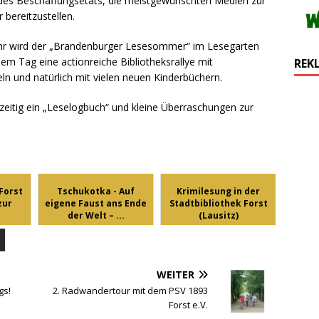
des Beschaffungsetats, die meistgewünschten Medien zur
bereitzustellen.
hr wird der „Brandenburger Lesesommer“ im Lesegarten
sem Tag eine actionreiche Bibliotheksrallye mit
REK
n und natürlich mit vielen neuen Kinderbüchern.
hzeitig ein „Leselogbuch“ und kleine Überraschungen zur
Forst
Tschukotka - Auf
Krimilesung in der
zur
eigene Faust ans Ende
Stadtbibliothek Forst
.
der Welt – ...
(Lausitz)
WEITER
gs!
2. Radwandertour mit dem PSV 1893
Forst e.V.