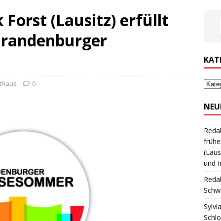
 Forst (Lausitz) erfüllt
Brandenburger
KAT
thaus
0
NEU
Reda
frühe
(Laus
und I
Reda
Schwi
Sylvi
Schl