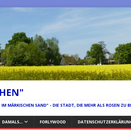
CHEN"
IM MÄRKISCHEN SAND" - DIE STADT, DIE MEHR ALS ROSEN ZU B
DAMALS…
FORLYWOOD
DATENSCHUTZERKLÄRUN