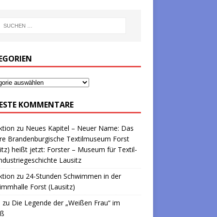
EGORIEN
ESTE KOMMENTARE
ktion
zu
Neues Kapitel – Neuer Name: Das
re Brandenburgische Textilmuseum Forst
itz) heißt jetzt: Forster – Museum für Textil-
ndustriegeschichte Lausitz
ktion
zu
24-Stunden Schwimmen in der
mmhalle Forst (Lausitz)
a
zu
Die Legende der „Weißen Frau“ im
oß