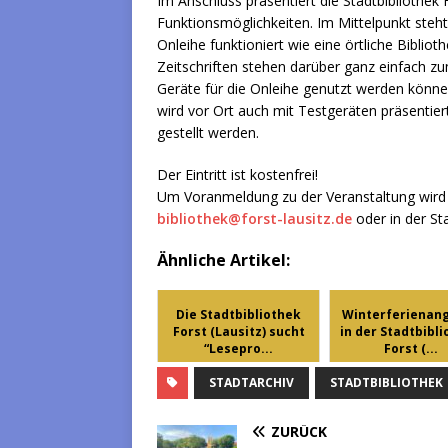
Im Anschluss präsentiert die Stadtbibliothek F
Funktionsmöglichkeiten. Im Mittelpunkt steht 
Onleihe funktioniert wie eine örtliche Biblio
Zeitschriften stehen darüber ganz einfach z
Geräte für die Onleihe genutzt werden könne
wird vor Ort auch mit Testgeräten präsentie
gestellt werden.
Der Eintritt ist kostenfrei!
Um Voranmeldung zu der Veranstaltung wird g
bibliothek@forst-lausitz.de
oder in der Sta
Ähnliche Artikel:
Die Stadtbibliothek
Winterferienan
Forst (Lausitz) sucht
in der Stadtbibl
“Lesepro...
Forst (...
STADTARCHIV
STADTBIBLIOTHEK
ZURÜCK