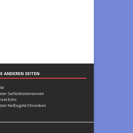
E ANDEREN SEITEN
TW
ster Seifenkistenrennen
nsel-Echo
ster Neißegold-Chroniken