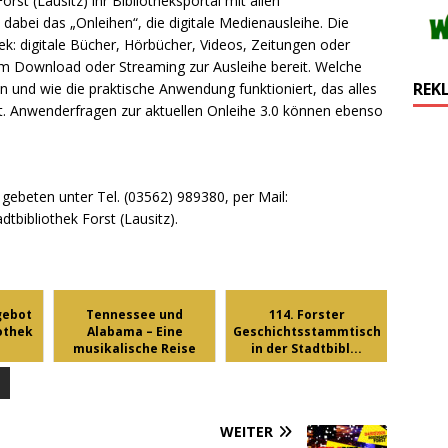
orst (Lausitz) ihr Bibliotheksportal mit allen
dabei das „Onleihen“, die digitale Medienausleihe. Die
thek: digitale Bücher, Hörbücher, Videos, Zeitungen oder
um Download oder Streaming zur Ausleihe bereit. Welche
REK
n und wie die praktische Anwendung funktioniert, das alles
rt. Anwenderfragen zur aktuellen Onleihe 3.0 können ebenso
ebeten unter Tel. (03562) 989380, per Mail:
dtbibliothek Forst (Lausitz).
gebot
Tennessee und
114. Forster
iothek
Alabama – Eine
Geschichtsstammtisch
musikalische Reise
in der Stadtbibl...
in...
WEITER