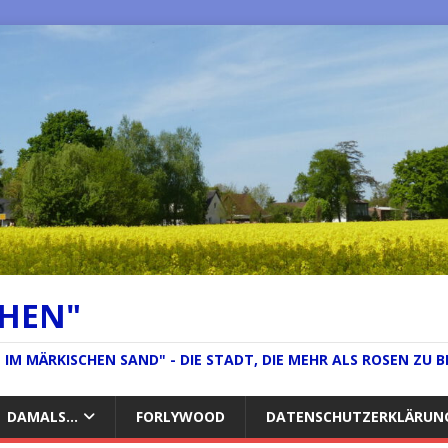
CHEN"
IM MÄRKISCHEN SAND" - DIE STADT, DIE MEHR ALS ROSEN ZU B
DAMALS…
FORLYWOOD
DATENSCHUTZERKLÄRUN