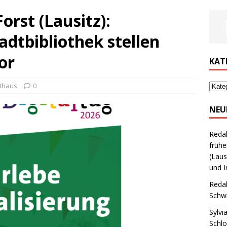
orst (Lausitz):
adtbibliothek stellen
or
KAT
thaus
0
NEU
Reda
frühe
(Laus
und I
Reda
Schwi
Sylvi
Schl