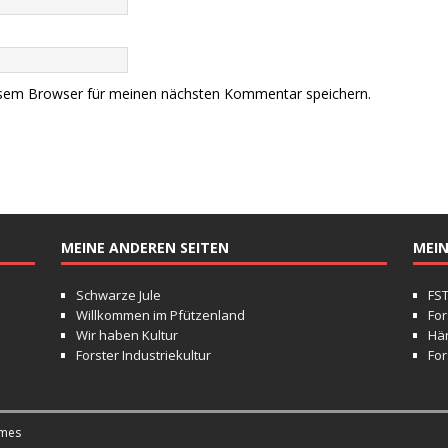
esem Browser für meinen nächsten Kommentar speichern.
MEINE ANDEREN SEITEN
MEIN
Schwarze Jule
FS
Willkommen im Pfützenland
For
Wir haben Kultur
Hä
Forster Industriekultur
For
mes