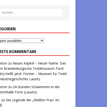
EGORIEN
ESTE KOMMENTARE
ktion
zu
Neues Kapitel – Neuer Name: Das
re Brandenburgische Textilmuseum Forst
itz) heißt jetzt: Forster – Museum für Textil-
ndustriegeschichte Lausitz
ktion
zu
24-Stunden Schwimmen in der
mmhalle Forst (Lausitz)
a
zu
Die Legende der „Weißen Frau“ im
oß