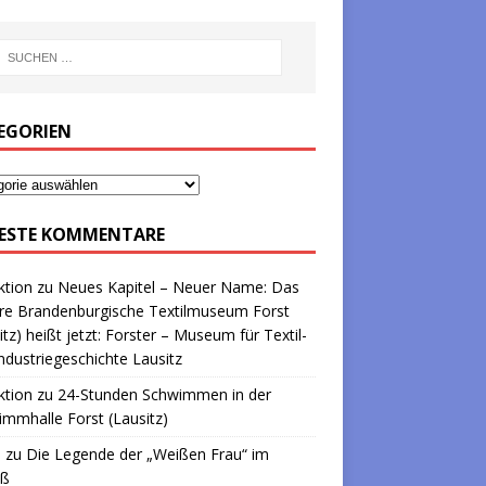
EGORIEN
ESTE KOMMENTARE
ktion
zu
Neues Kapitel – Neuer Name: Das
re Brandenburgische Textilmuseum Forst
itz) heißt jetzt: Forster – Museum für Textil-
ndustriegeschichte Lausitz
ktion
zu
24-Stunden Schwimmen in der
mmhalle Forst (Lausitz)
a
zu
Die Legende der „Weißen Frau“ im
oß