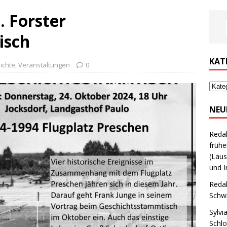
. Forster
isch
KAT
ichte
,
Veranstaltungen
0
NEU
Reda
frühe
(Laus
und I
Reda
Schwi
Sylvi
Schl