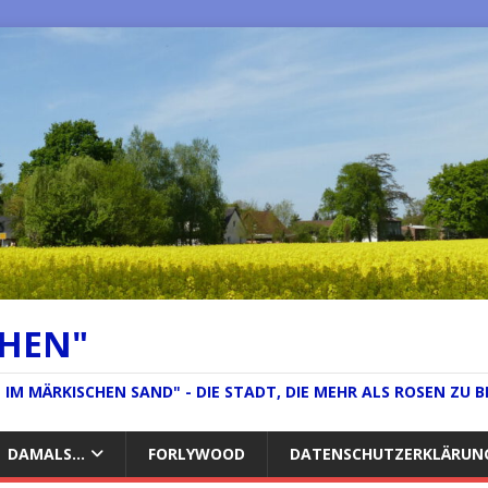
CHEN"
IM MÄRKISCHEN SAND" - DIE STADT, DIE MEHR ALS ROSEN ZU B
DAMALS…
FORLYWOOD
DATENSCHUTZERKLÄRUN