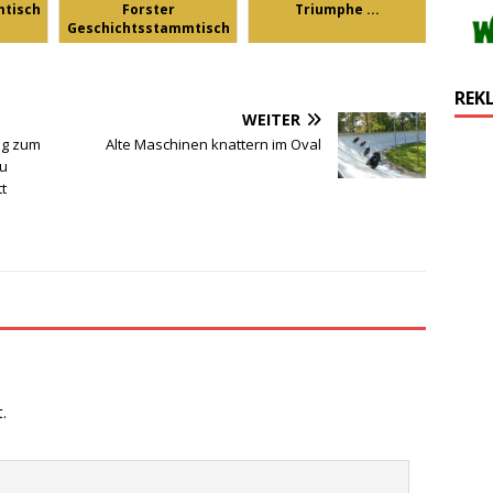
tisch
Forster
Triumphe ...
Geschichtsstammtisch
REK
WEITER
ng zum
Alte Maschinen knattern im Oval
au
t
.