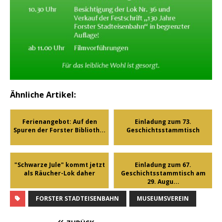
Ähnliche Artikel:
Ferienangebot: Auf den
Einladung zum 73.
Spuren der Forster Biblioth...
Geschichtsstammtisch
"Schwarze Jule" kommt jetzt
Einladung zum 67.
als Räucher-Lok daher
Geschichtsstammtisch am
29. Augu...
FORSTER STADTEISENBAHN
MUSEUMSVEREIN