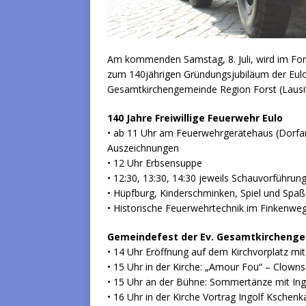
Am kommenden Samstag, 8. Juli, wird im Forst
zum 140jährigen Gründungsjubiläum der Eulo
Gesamtkirchengemeinde Region Forst (Lausitz
140 Jahre Freiwillige Feuerwehr Eulo
• ab 11 Uhr am Feuerwehrgerätehaus (Dorfa
Auszeichnungen
• 12 Uhr Erbsensuppe
• 12:30, 13:30, 14:30 jeweils Schauvorführun
• Hüpfburg, Kinderschminken, Spiel und Spaß
• Historische Feuerwehrtechnik im Finkenweg
Gemeindefest der Ev. Gesamtkircheng
• 14 Uhr Eröffnung auf dem Kirchvorplatz mi
• 15 Uhr in der Kirche: „Amour Fou“ – Clowns
• 15 Uhr an der Bühne: Sommertänze mit In
• 16 Uhr in der Kirche Vortrag Ingolf Kschenk