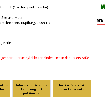
 zurück (Starttreffpunkt: Kirche)
s See und Meer
REK
nderschminken, Hüpfburg, Slush-Eis
, Berlin
gesperrt. Parkmöglichkeiten finden sich in der Elsterstraße
und um
Information über die
Forster feiern mit
che
Reinigung und
ihrer Feuerwehr
Inspektion der ...