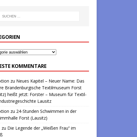
EGORIEN
ESTE KOMMENTARE
ktion
zu
Neues Kapitel – Neuer Name: Das
re Brandenburgische Textilmuseum Forst
itz) heißt jetzt: Forster – Museum für Textil-
ndustriegeschichte Lausitz
ktion
zu
24-Stunden Schwimmen in der
mmhalle Forst (Lausitz)
a
zu
Die Legende der „Weißen Frau“ im
oß