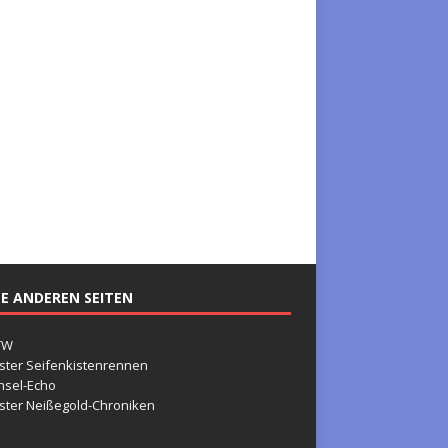
E ANDEREN SEITEN
TW
ster Seifenkistenrennen
nsel-Echo
ster Neißegold-Chroniken