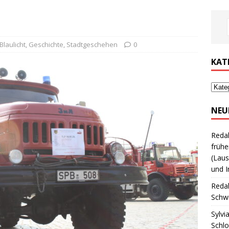
Blaulicht
,
Geschichte
,
Stadtgeschehen
0
KAT
NEU
Reda
frühe
(Laus
und I
Reda
Schwi
Sylvi
Schl