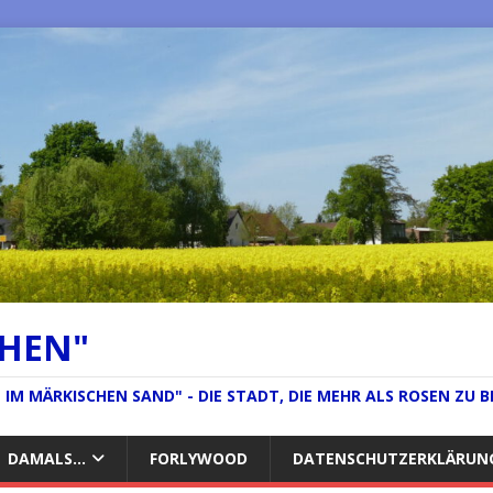
CHEN"
IM MÄRKISCHEN SAND" - DIE STADT, DIE MEHR ALS ROSEN ZU B
DAMALS…
FORLYWOOD
DATENSCHUTZERKLÄRUN