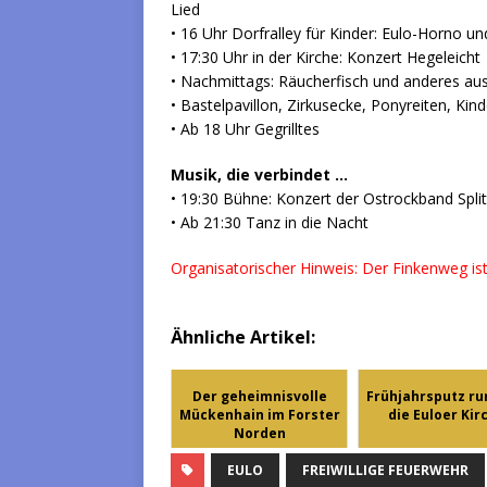
Lied
• 16 Uhr Dorfralley für Kinder: Eulo-Horno und
• 17:30 Uhr in der Kirche: Konzert Hegeleicht
• Nachmittags: Räucherfisch und anderes au
• Bastelpavillon, Zirkusecke, Ponyreiten, Ki
• Ab 18 Uhr Gegrilltes
Musik, die verbindet …
• 19:30 Bühne: Konzert der Ostrockband Splitt
• Ab 21:30 Tanz in die Nacht
Organisatorischer Hinweis: Der Finkenweg ist 
Ähnliche Artikel:
Der geheimnisvolle
Frühjahrsputz r
Mückenhain im Forster
die Euloer Kir
Norden
EULO
FREIWILLIGE FEUERWEHR