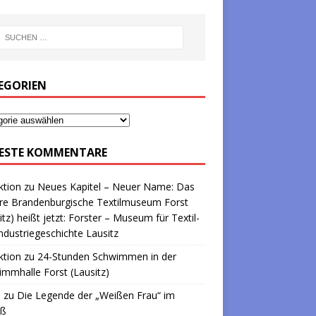
EGORIEN
ESTE KOMMENTARE
ktion
zu
Neues Kapitel – Neuer Name: Das
re Brandenburgische Textilmuseum Forst
itz) heißt jetzt: Forster – Museum für Textil-
ndustriegeschichte Lausitz
ktion
zu
24-Stunden Schwimmen in der
mmhalle Forst (Lausitz)
a
zu
Die Legende der „Weißen Frau“ im
oß