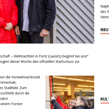
Ralph
des 
Heim
NEU
aft – Weihnachten in Forst (Lausitz) beginnt bei uns!“
ginn dieser Woche den offiziellen Startschuss zur
ktion die Vorweihnachtszeit
sammenhalt,
es Stadtbild. Zum
sschleife durch die
bator
KUL
n einem Forster