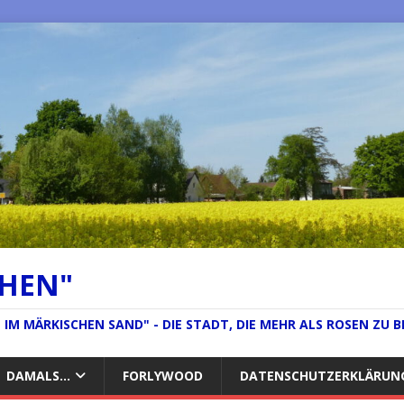
CHEN"
IM MÄRKISCHEN SAND" - DIE STADT, DIE MEHR ALS ROSEN ZU B
DAMALS…
FORLYWOOD
DATENSCHUTZERKLÄRUN