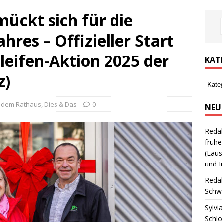
mückt sich für die
ahres – Offizieller Start
leifen-Aktion 2025 der
KAT
z)
 dem Rathaus
,
Dies & Das
0
NEU
Reda
frühe
(Laus
und I
Reda
Schwi
Sylvi
Schl