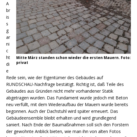
A
br
is
s
g
ar
ni
c
ht
Mitte März standen schon wieder die ersten Mauern. Foto:
privat
di
e
Rede sein, wie der Eigentümer des Gebäudes auf
RUNDSCHAU-Nachfrage bestätigt. Richtig ist, daß Teile des
Gebäudes aus Gründen nicht mehr vorhandener Statik
abgetragen wurden. Das Fundament wurde jedoch mit Beton
neu verfüllt, mit dem Wiederaufbau der Mauern wurde bereits
begonnen. Auch der Dachstuhl wird später erneuert. Das
Gebäudeensemble bleibt erhalten und wird grundlegend
saniert. Nach Ende der Baumaßnahmen soll sich den Forstern
der gewohnte Anblick bieten, wie man ihn von alten Fotos