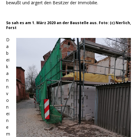
bewußt und ärgert den Besitzer der Immobilie.
So sah es am 1. März 2020 an der Baustelle aus. Foto: (c) Nerlich,
Forst
D
a
b
ei
k
a
n
n
v
o
n
ei
n
e
m