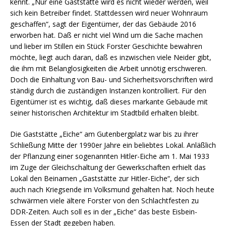
kennt. „Nur eine Gaststätte wird es nicht wieder werden, weil
sich kein Betreiber findet. Stattdessen wird neuer Wohnraum
geschaffen“, sagt der Eigentümer, der das Gebäude 2016
erworben hat. Daß er nicht viel Wind um die Sache machen
und lieber im Stillen ein Stück Forster Geschichte bewahren
möchte, liegt auch daran, daß es inzwischen viele Neider gibt,
die ihm mit Belanglosigkeiten die Arbeit unnötig erschweren.
Doch die Einhaltung von Bau- und Sicherheitsvorschriften wird
ständig durch die zuständigen Instanzen kontrolliert. Für den
Eigentümer ist es wichtig, daß dieses markante Gebäude mit
seiner historischen Architektur im Stadtbild erhalten bleibt.
Die Gaststätte „Eiche“ am Gutenbergplatz war bis zu ihrer
Schließung Mitte der 1990er Jahre ein beliebtes Lokal. Anläßlich
der Pflanzung einer sogenannten Hitler-Eiche am 1. Mai 1933
im Zuge der Gleichschaltung der Gewerkschaften erhielt das
Lokal den Beinamen „Gaststätte zur Hitler-Eiche“, der sich
auch nach Kriegsende im Volksmund gehalten hat. Noch heute
schwärmen viele ältere Forster von den Schlachtfesten zu
DDR-Zeiten. Auch soll es in der „Eiche“ das beste Eisbein-
Essen der Stadt gegeben haben.