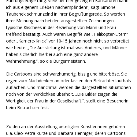
Führungsetage tätig. Viele der hier gezeigten Karikaturen kann
ich aus eigenem Erleben nachempfinden!“, sagt Simone
Taubenek schmunzelnd in ihrer Begrüßungsrede. So werden
ihrer Meinung nach bei den ausgestellten Zeichnungen
typische Klischees in der Beziehung von Mann und Frau
treffend bestätigt. Auch waren Begriffe wie „Helikopter-Eltern“
oder „Karriere-Knick“ vor 10-15 Jahren noch nicht so verbreitet
wie heute. „Die Ausstellung ist mal was Anderes, und Männer
haben sicherlich hierbei auch eine ganz andere
Wahrnehmung.“, so die Bürgermeisterin.
Die Cartoons sind schwarzhumorig, bissig und bitterböse. Sie
regen zum Nachdenken an oder lassen den Betrachter lauthals
auflachen. Und manchmal werden die dargestellten Situationen
noch von der Wirklichkeit überholt. „Die Bilder zeigen die
Wertigkeit der Frau in der Gesellschaft.“, stellt eine Besucherin
beim Betrachten fest.
Zu den an der Ausstellung beteiligten Künstlerinnen gehören
u.a. Cleo-Petra Kurze und Barbara Henniger, deren Cartoons