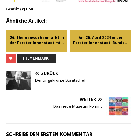
Grafik: (c) DSK
Ähnliche Artikel:
26. Themenwochenmarkt in
Am 26. April 2024 in der
der Forster Innenstadt mi...
Forster Innenstadt: Bunde...
THEMENMARKT
ZURÜCK
Der ungekrönte Staatschef
WEITER
Das neue Museum kommt
SCHREIBE DEN ERSTEN KOMMENTAR