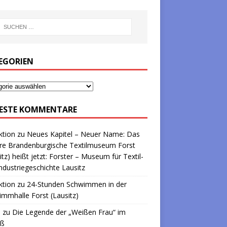
EGORIEN
ESTE KOMMENTARE
ktion
zu
Neues Kapitel – Neuer Name: Das
re Brandenburgische Textilmuseum Forst
itz) heißt jetzt: Forster – Museum für Textil-
ndustriegeschichte Lausitz
ktion
zu
24-Stunden Schwimmen in der
mmhalle Forst (Lausitz)
a
zu
Die Legende der „Weißen Frau“ im
oß