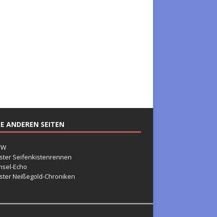
E ANDEREN SEITEN
TW
ster Seifenkistenrennen
nsel-Echo
ster Neißegold-Chroniken