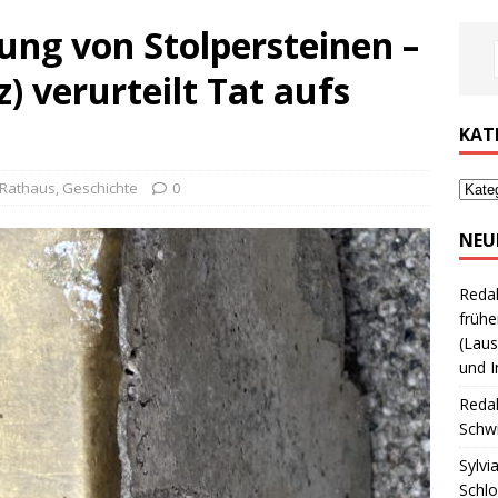
ung von Stolpersteinen –
z) verurteilt Tat aufs
KAT
 Rathaus
,
Geschichte
0
NEU
Reda
frühe
(Laus
und I
Reda
Schwi
Sylvi
Schl