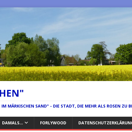
CHEN"
IM MÄRKISCHEN SAND" - DIE STADT, DIE MEHR ALS ROSEN ZU B
DAMALS…
FORLYWOOD
DATENSCHUTZERKLÄRUN