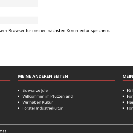
esem Browser für meinen nächsten Kommentar speichern.
MEINE ANDEREN SEITEN
MEIN
Schwarze Jule
FS
Willkommen im Pfützenland
For
Wir haben Kultur
Hä
Forster Industriekultur
For
mes