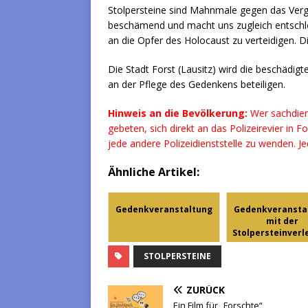
Stolpersteine sind Mahnmale gegen das Verge
beschämend und macht uns zugleich entsch
an die Opfer des Holocaust zu verteidigen. D
Die Stadt Forst (Lausitz) wird die beschädigt
an der Pflege des Gedenkens beteiligen.
Hinweis an die Bevölkerung:
Wer sachdien
gebeten, sich direkt an das Polizeirevier in
jede andere Polizeidienststelle zu wenden. J
Ähnliche Artikel:
Gedenkveranstaltung
Gedenkveransta
mit der
Stolpersteinver
...
STOLPERSTEINE
ZURÜCK
Ein Film für „Forschte“