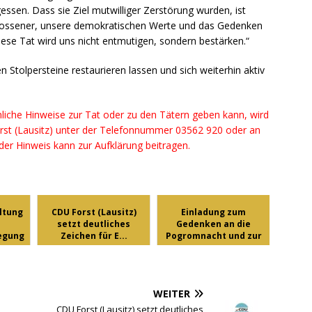
ssen. Dass sie Ziel mutwilliger Zerstörung wurden, ist
lossener, unsere demokratischen Werte und das Gedenken
iese Tat wird uns nicht entmutigen, sondern bestärken.“
en Stolpersteine restaurieren lassen und sich weiterhin aktiv
liche Hinweise zur Tat oder zu den Tätern geben kann, wird
 Forst (Lausitz) unter der Telefonnummer 03562 920 oder an
eder Hinweis kann zur Aufklärung beitragen.
ltung
CDU Forst (Lausitz)
Einladung zum
setzt deutliches
Gedenken an die
legung
Zeichen für E...
Pogromnacht und zur
...
WEITER
CDU Forst (Lausitz) setzt deutliches