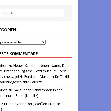
EGORIEN
ESTE KOMMENTARE
ktion
zu
Neues Kapitel – Neuer Name: Das
re Brandenburgische Textilmuseum Forst
itz) heißt jetzt: Forster – Museum für Textil-
ndustriegeschichte Lausitz
ktion
zu
24-Stunden Schwimmen in der
mmhalle Forst (Lausitz)
a
zu
Die Legende der „Weißen Frau“ im
oß