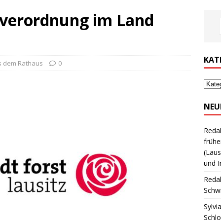
verordnung im Land
KAT
s dem Rathaus
0
NEU
Reda
frühe
(Laus
und I
Reda
Schwi
Sylvi
Schl