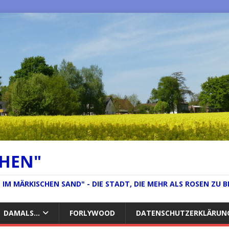
CHEN"
IM MÄRKISCHEN SAND" - DIE STADT, DIE MEHR ALS ROSEN ZU B
DAMALS…
FORLYWOOD
DATENSCHUTZERKLÄRUN