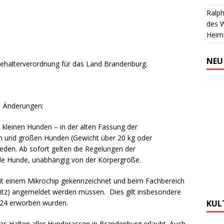
Ralph
des 
Heim
NEU
dehalterverordnung für das Land Brandenburg.
n Änderungen:
kleinen Hunden – in der alten Fassung der
n und großen Hunden (Gewicht über 20 kg oder
eden. Ab sofort gelten die Regelungen der
le Hunde, unabhängig von der Körpergröße.
it einem Mikrochip gekennzeichnet und beim Fachbereich
sitz) angemeldet werden müssen. Dies gilt insbesondere
2024 erworben wurden.
KUL
 das Halten aller Hunderassen in Brandenburg erlaubt. Auch