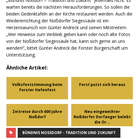
„Bündnis Noßdorf – Tradition und Zukunft“ jedenfalls nicht. Es
warten bereits die nächsten Herausforderungen. So sollen die
beiden Gedenktafeln an der Kirche restauriert werden. Auch die
Wiedererrichtung der Noßdorfer Siegessäule ist ein
Herzenswunsch von Günter Andreck und seinen Mitstreitern.
„Wer Hinweise zum Verbleib geben kann oder noch alte Fotos
von der Noßdorfer Siegessäule hat, kann sich gerne an uns
wenden!“, bittet Günter Andreck die Forster Bürgerschaft um
Unterstützung.
Ähnliche Artikel:
Volksfeststimmung beim
Forst putzt sich heraus
Forster Hafenfest
Zeitreise durch 600 Jahre
Neu eingeweihter
Noßdorf
Noßdorfer Dorfanger belebt
die Or...
BÜNDNIS NOSSDORF - TRADITION UND ZUKUNFT