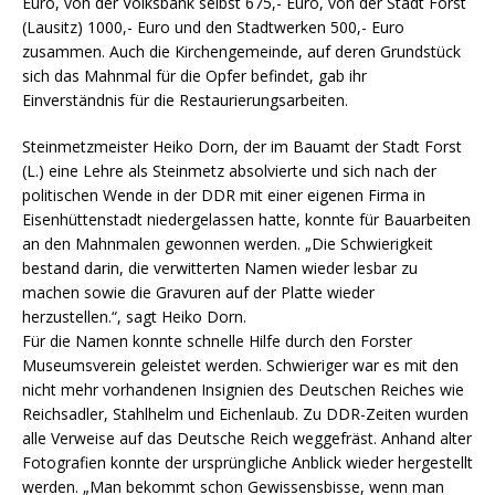
Euro, von der Volksbank selbst 675,- Euro, von der Stadt Forst
(Lausitz) 1000,- Euro und den Stadtwerken 500,- Euro
zusammen. Auch die Kirchengemeinde, auf deren Grundstück
sich das Mahnmal für die Opfer befindet, gab ihr
Einverständnis für die Restaurierungsarbeiten.
Steinmetzmeister Heiko Dorn, der im Bauamt der Stadt Forst
(L.) eine Lehre als Steinmetz absolvierte und sich nach der
politischen Wende in der DDR mit einer eigenen Firma in
Eisenhüttenstadt niedergelassen hatte, konnte für Bauarbeiten
an den Mahnmalen gewonnen werden. „Die Schwierigkeit
bestand darin, die verwitterten Namen wieder lesbar zu
machen sowie die Gravuren auf der Platte wieder
herzustellen.“, sagt Heiko Dorn.
Für die Namen konnte schnelle Hilfe durch den Forster
Museumsverein geleistet werden. Schwieriger war es mit den
nicht mehr vorhandenen Insignien des Deutschen Reiches wie
Reichsadler, Stahlhelm und Eichenlaub. Zu DDR-Zeiten wurden
alle Verweise auf das Deutsche Reich weggefräst. Anhand alter
Fotografien konnte der ursprüngliche Anblick wieder hergestellt
werden. „Man bekommt schon Gewissensbisse, wenn man