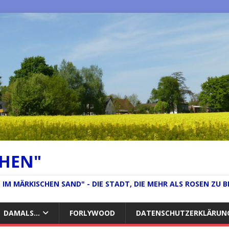
CHEN"
IM MÄRKISCHEN SAND" - DIE STADT, DIE MEHR ALS ROSEN ZU B
DAMALS…
FORLYWOOD
DATENSCHUTZERKLÄRUN