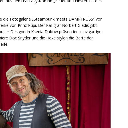
n aus dem Fantasy-Roman „Feuer und Finsternis“ des
 wie die Fotogalerie „Steampunk meets DAMPFROSS“ von
rke von Prinz Rupi. Der Kalligraf Norbert Gladis gibt
tbuser Designerin Ksenia Dabow präsentiert einzigartige
iere Doc Snyder und die Hexe stylen die Bärte der
eife.