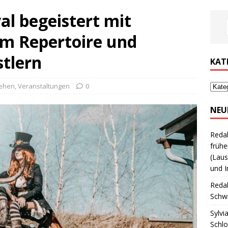
l begeistert mit
m Repertoire und
stlern
KAT
hehen
,
Veranstaltungen
0
NEU
Reda
frühe
(Laus
und I
Reda
Schwi
Sylvi
Schl