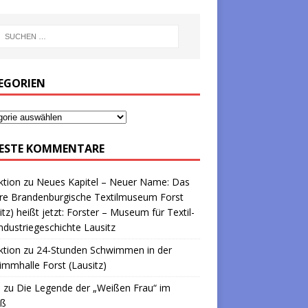
EGORIEN
ESTE KOMMENTARE
ktion
zu
Neues Kapitel – Neuer Name: Das
re Brandenburgische Textilmuseum Forst
itz) heißt jetzt: Forster – Museum für Textil-
ndustriegeschichte Lausitz
ktion
zu
24-Stunden Schwimmen in der
mmhalle Forst (Lausitz)
a
zu
Die Legende der „Weißen Frau“ im
oß