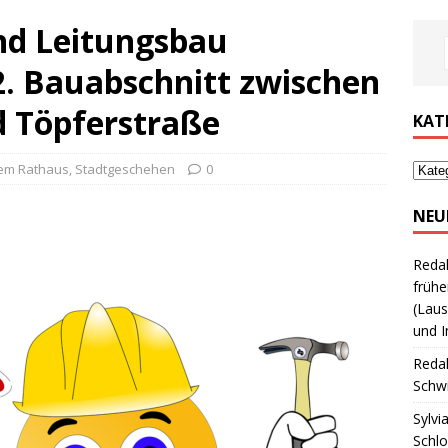
und Leitungsbau
. Bauabschnitt zwischen
 Töpferstraße
KAT
em Rathaus
,
Stadtgeschehen
0
NEU
Reda
frühe
(Laus
und I
Reda
Schwi
Sylvi
Schl