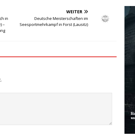
WEITER
ch in
Deutsche Meisterschaften im
) –
Seesportmehrkampf in Forst (Lausitz)
ung
.