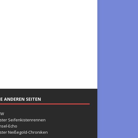
E ANDEREN SEITEN
TW
ster Seifenkistenrennen
nsel-Echo
ster Neißegold-Chroniken