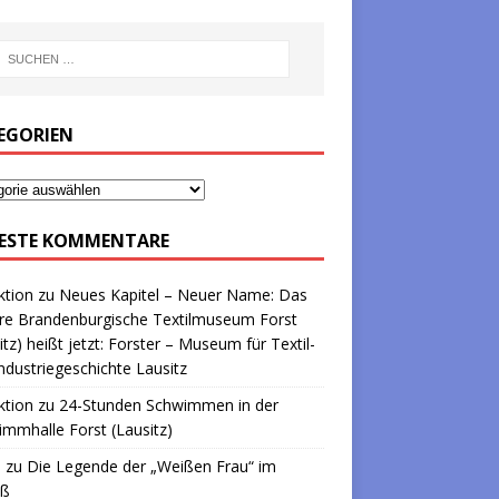
EGORIEN
ESTE KOMMENTARE
ktion
zu
Neues Kapitel – Neuer Name: Das
re Brandenburgische Textilmuseum Forst
itz) heißt jetzt: Forster – Museum für Textil-
ndustriegeschichte Lausitz
ktion
zu
24-Stunden Schwimmen in der
mmhalle Forst (Lausitz)
a
zu
Die Legende der „Weißen Frau“ im
oß