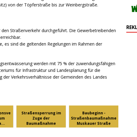
itz) von der Töpferstraße bis zur Weinbergstraße.
REK
r den Straßenverkehr durchgeführt. Die Gewerbetreibenden
erreichbar.
e, es sind die geltenden Regelungen im Rahmen der
lagsentwässerung werden mit 75 % der zuwendungsfähigen
teriums für Infrastruktur und Landesplanung für die
ng der Verkehrsverhältnisse der Gemeinden des Landes
onsve
Straßensperrung im
Baubeginn -
zum
Zuge der
Straßenbaumaßnahme
...
Baumaßnahme
Muskauer Straße
„Straßen-,...