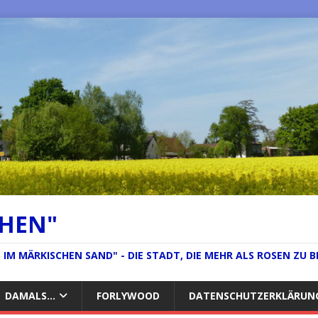
CHEN"
IM MÄRKISCHEN SAND" - DIE STADT, DIE MEHR ALS ROSEN ZU B
DAMALS…
FORLYWOOD
DATENSCHUTZERKLÄRUN