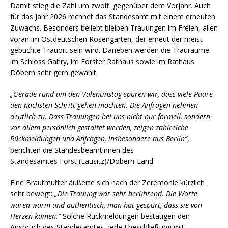
Damit stieg die Zahl um zwölf gegenüber dem Vorjahr. Auch
für das Jahr 2026 rechnet das Standesamt mit einem erneuten
Zuwachs. Besonders beliebt bleiben Trauungen im Freien, allen
voran im Ostdeutschen Rosengarten, der erneut der meist
gebuchte Trauort sein wird. Daneben werden die Trauräume
im Schloss Gahry, im Forster Rathaus sowie im Rathaus
Döbern sehr gern gewählt.
„Gerade rund um den Valentinstag spüren wir, dass viele Paare
den nächsten Schritt gehen möchten. Die Anfragen nehmen
deutlich zu. Dass Trauungen bei uns nicht nur formell, sondern
vor allem persönlich gestaltet werden, zeigen zahlreiche
Rückmeldungen und Anfragen, insbesondere aus Berlin“
,
berichten die Standesbeamtinnen des
Standesamtes Forst (Lausitz)/Döbern-Land.
Eine Brautmutter äußerte sich nach der Zeremonie kürzlich
sehr bewegt:
„Die Trauung war sehr berührend. Die Worte
waren warm und authentisch, man hat gespürt, dass sie von
Herzen kamen.“
Solche Rückmeldungen bestätigen den
Anspruch des Standesamtes, jede Eheschließung mit