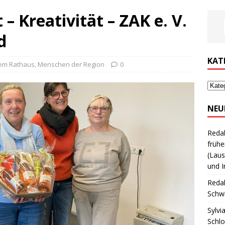
 – Kreativität – ZAK e. V.
d
KAT
em Rathaus
,
Menschen der Region
0
NEU
Reda
frühe
(Laus
und I
Reda
Schwi
Sylvi
Schl