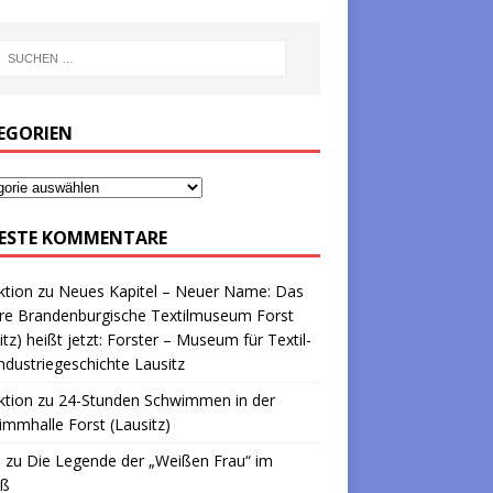
EGORIEN
ESTE KOMMENTARE
ktion
zu
Neues Kapitel – Neuer Name: Das
re Brandenburgische Textilmuseum Forst
itz) heißt jetzt: Forster – Museum für Textil-
ndustriegeschichte Lausitz
ktion
zu
24-Stunden Schwimmen in der
mmhalle Forst (Lausitz)
a
zu
Die Legende der „Weißen Frau“ im
oß