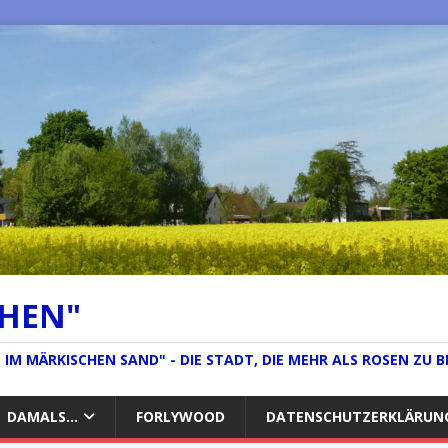
CHEN"
IM MÄRKISCHEN SAND" - DIE STADT, DIE MEHR ALS ROSEN ZU B
DAMALS…
FORLYWOOD
DATENSCHUTZERKLÄRUN