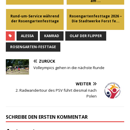
am ...
Rund-um-Service während
Rosengartenfesttage 2026 –
der Rosengartenfesttage
Die Stadtwerke Forst fe...
ALESSA
KAMRAD
OLAF DER FLIPPER
ROSENGARTEN-FESTTAGE
ZURÜCK
Volleympics gehen in die nächste Runde
WEITER
2. Radwandertour des PSV führt diesmal nach
Polen
SCHREIBE DEN ERSTEN KOMMENTAR