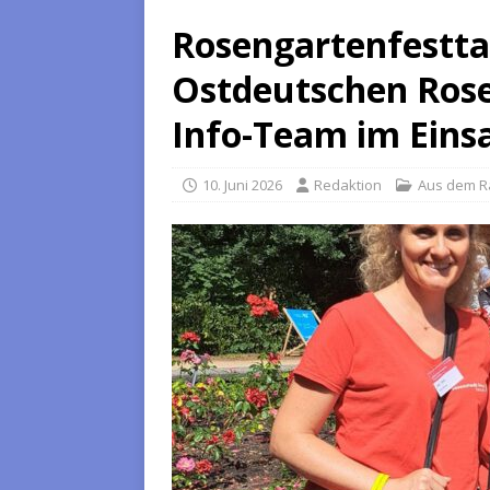
Rosengartenfestta
Ostdeutschen Rosen
Info-Team im Eins
10. Juni 2026
Redaktion
Aus dem R