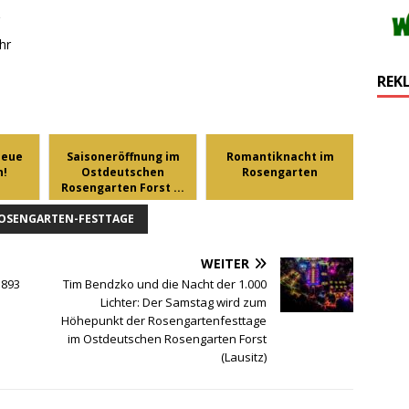
hr
REK
neue
Saisoneröffnung im
Romantiknacht im
n!
Ostdeutschen
Rosengarten
Rosengarten Forst ...
OSENGARTEN-FESTTAGE
WEITER
1893
Tim Bendzko und die Nacht der 1.000
Lichter: Der Samstag wird zum
Höhepunkt der Rosengartenfesttage
im Ostdeutschen Rosengarten Forst
(Lausitz)