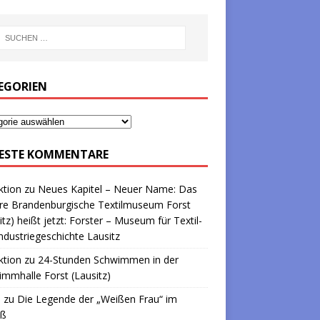
EGORIEN
ESTE KOMMENTARE
ktion
zu
Neues Kapitel – Neuer Name: Das
re Brandenburgische Textilmuseum Forst
itz) heißt jetzt: Forster – Museum für Textil-
ndustriegeschichte Lausitz
ktion
zu
24-Stunden Schwimmen in der
mmhalle Forst (Lausitz)
a
zu
Die Legende der „Weißen Frau“ im
oß