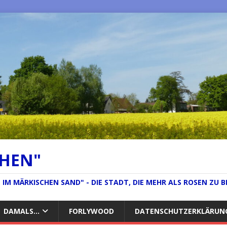
CHEN"
IM MÄRKISCHEN SAND" - DIE STADT, DIE MEHR ALS ROSEN ZU B
DAMALS…
FORLYWOOD
DATENSCHUTZERKLÄRUN