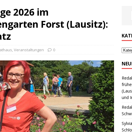
ge 2026 im
garten Forst (Lausitz):
atz
KAT
athaus
,
Veranstaltungen
0
NEU
Reda
frühe
(Laus
und I
Reda
Schwi
Sylvi
Schl