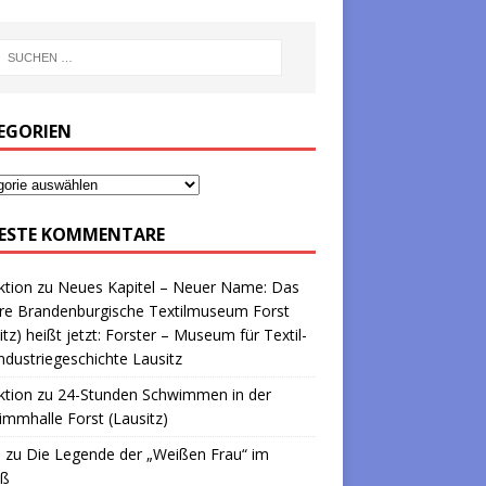
EGORIEN
ESTE KOMMENTARE
ktion
zu
Neues Kapitel – Neuer Name: Das
re Brandenburgische Textilmuseum Forst
itz) heißt jetzt: Forster – Museum für Textil-
ndustriegeschichte Lausitz
ktion
zu
24-Stunden Schwimmen in der
mmhalle Forst (Lausitz)
a
zu
Die Legende der „Weißen Frau“ im
oß