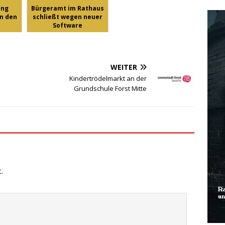
ung
Bürgeramt im Rathaus
n den
schließt wegen neuer
Software
WEITER
Kindertrödelmarkt an der
Grundschule Forst Mitte
.