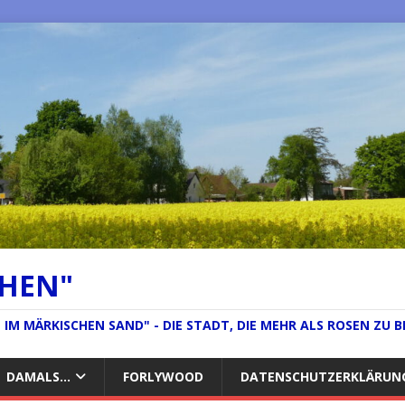
CHEN"
IM MÄRKISCHEN SAND" - DIE STADT, DIE MEHR ALS ROSEN ZU B
DAMALS…
FORLYWOOD
DATENSCHUTZERKLÄRUN