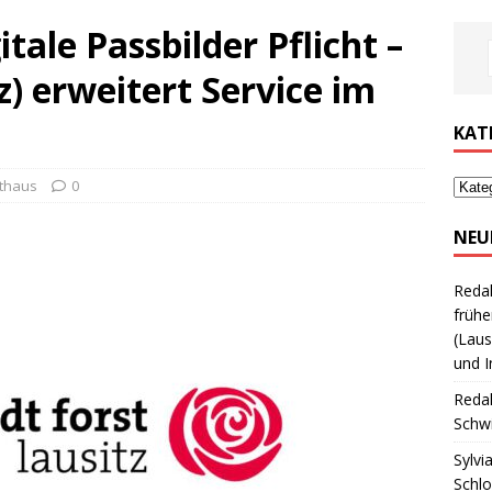
itale Passbilder Pflicht –
z) erweitert Service im
KAT
thaus
0
NEU
Reda
frühe
(Laus
und I
Reda
Schwi
Sylvi
Schl