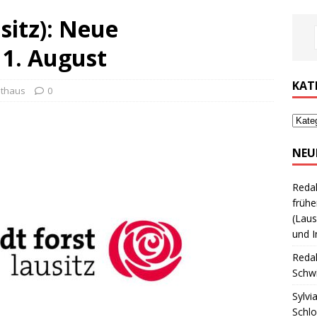
sitz): Neue
 1. August
KAT
athaus
0
NEU
Reda
frühe
(Laus
und I
Reda
Schwi
Sylvi
Schl