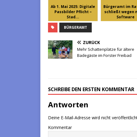
Ab 1. Mai 2025: Digitale
Bürgeramt im Ra
Passbilder Pflicht –
schließt wegen 
Stad...
Software
BÜRGERAMT
ZURÜCK
Mehr Schattenplätze für ältere
Badegäste im Forster Freibad
SCHREIBE DEN ERSTEN KOMMENTAR
Antworten
Deine E-Mail-Adresse wird nicht veröffentlicht
Kommentar