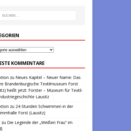
EGORIEN
ESTE KOMMENTARE
ktion
zu
Neues Kapitel – Neuer Name: Das
re Brandenburgische Textilmuseum Forst
itz) heißt jetzt: Forster – Museum für Textil-
ndustriegeschichte Lausitz
ktion
zu
24-Stunden Schwimmen in der
mmhalle Forst (Lausitz)
a
zu
Die Legende der „Weißen Frau“ im
oß