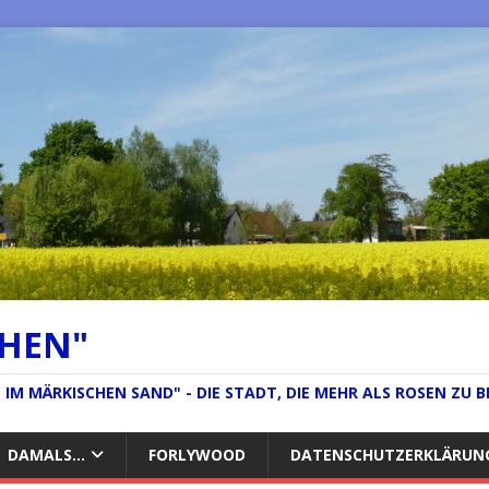
CHEN"
IM MÄRKISCHEN SAND" - DIE STADT, DIE MEHR ALS ROSEN ZU B
DAMALS…
FORLYWOOD
DATENSCHUTZERKLÄRUN