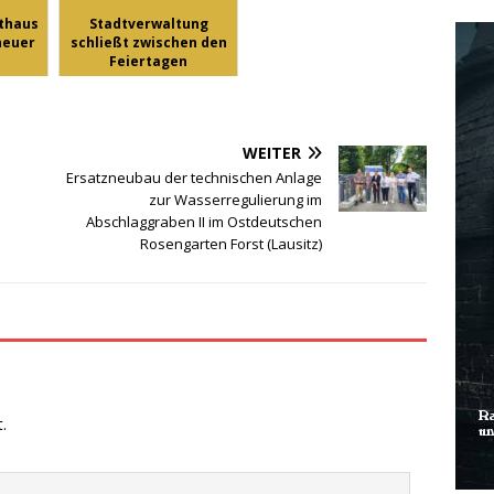
thaus
Stadtverwaltung
neuer
schließt zwischen den
Feiertagen
WEITER
Ersatzneubau der technischen Anlage
zur Wasserregulierung im
Abschlaggraben II im Ostdeutschen
Rosengarten Forst (Lausitz)
.