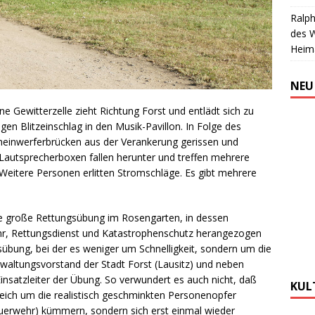
Ralph
des 
Heim
NEU
e Gewitterzelle zieht Richtung Forst und entlädt sich zu
n Blitzeinschlag in den Musik-Pavillon. In Folge des
cheinwerferbrücken aus der Verankerung gerissen und
 Lautsprecherboxen fallen herunter und treffen mehrere
 Weitere Personen erlitten Stromschläge. Es gibt mehrere
 große Rettungsübung im Rosengarten, in dessen
hr, Rettungsdienst und Katastrophenschutz herangezogen
sübung, bei der es weniger um Schnelligkeit, sondern um die
erwaltungsvorstand der Stadt Forst (Lausitz) und neben
insatzleiter der Übung. So verwundert es auch nicht, daß
KUL
gleich um die realistisch geschminkten Personenopfer
feuerwehr) kümmern, sondern sich erst einmal wieder