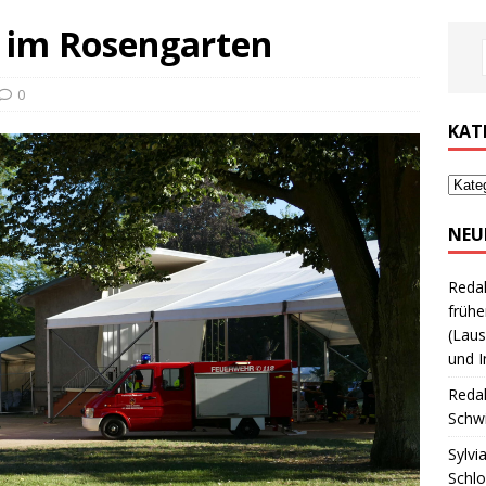
 im Rosengarten
0
KAT
NEU
Reda
frühe
(Laus
und I
Reda
Schwi
Sylvi
Schl