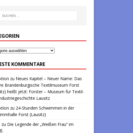
EGORIEN
ESTE KOMMENTARE
ktion
zu
Neues Kapitel – Neuer Name: Das
re Brandenburgische Textilmuseum Forst
itz) heißt jetzt: Forster – Museum für Textil-
ndustriegeschichte Lausitz
ktion
zu
24-Stunden Schwimmen in der
mmhalle Forst (Lausitz)
a
zu
Die Legende der „Weißen Frau“ im
oß