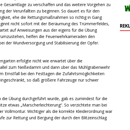
die Gesamtlage zu verschaffen und das weitere Vorgehen zu
g der Verunfallten zu beginnen. So dauert es für den
gkeit, ehe die Rettungsmaßnahmen so richtig in Gang
innt nicht sofort mit der Beräumung des Trümmerfeldes,
REK
rtet auf Anweisungen aus der eigens für die Übung
 herumzustehen, helfen die Feuerwehrkameraden den
ei der Wundversorgung und Stabilisierung der Opfer.
ngarten erfolgte nicht wie erwartet über die
arallel zum Neißedamm und dann über das Mühlgrabenwehr
 im Ernstfall bei den Festtagen die Zufahrtsmöglichkeiten
 eingeschränkt, so daß größere Fahrzeuge nur schwer
 die Übung durchgeführt wurde, gab es zumindest für die
itze etwas „Marscherleichterung“. So verzichtete man bei
 Vollmontur. Wichtiger als die korrekte Kleiderordnung war
fe zur Rettung und Bergung der durch den Blitzeinschlag