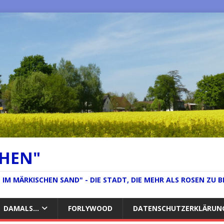
CHEN"
IM MÄRKISCHEN SAND" - DIE STADT, DIE MEHR ALS ROSEN ZU B
DAMALS…
FORLYWOOD
DATENSCHUTZERKLÄRUN