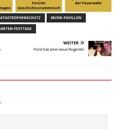
Forster
der Feuerwehr
tagen
Geschichtsstammtisch
KATASTROPHENSCHUTZ
MUSIK-PAVILLON
ARTEN-FESTTAGE
WEITER
h
Forst hat eine neue Regentin
.