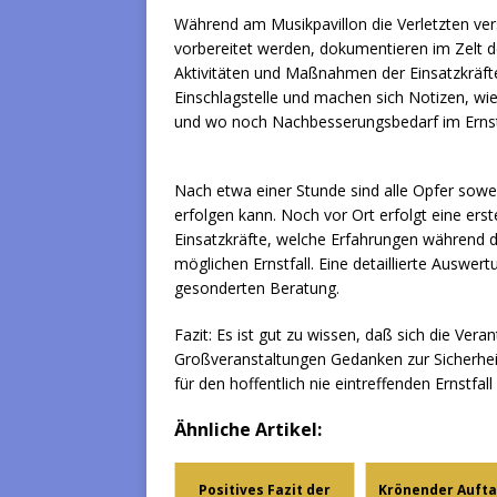
Während am Musikpavillon die Verletzten ve
vorbereitet werden, dokumentieren im Zelt der
Aktivitäten und Maßnahmen der Einsatzkräfte
Einschlagstelle und machen sich Notizen, wi
und wo noch Nachbesserungsbedarf im Ernstf
Nach etwa einer Stunde sind alle Opfer soweit
erfolgen kann. Noch vor Ort erfolgt eine ers
Einsatzkräfte, welche Erfahrungen während 
möglichen Ernstfall. Eine detaillierte Auswer
gesonderten Beratung.
Fazit: Es ist gut zu wissen, daß sich die Vera
Großveranstaltungen Gedanken zur Sicherhe
für den hoffentlich nie eintreffenden Ernstfal
Ähnliche Artikel:
Positives Fazit der
Krönender Aufta