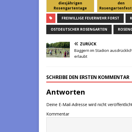
diesjährigen
den
Rosengartentage
Rosengartenfest
: Ste...
FREIWILLIGE FEUERWEHR FORST
OSTDEUTSCHER ROSENGARTEN
ROSENG
ZURÜCK
Baggern im Stadion ausdrücklic
erlaubt
SCHREIBE DEN ERSTEN KOMMENTAR
Antworten
Deine E-Mail-Adresse wird nicht veröffentlicht
Kommentar