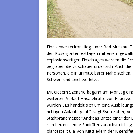
Eine Unwetterfront liegt über Bad Muskau. Ein
den Rosengartenfesttagen mit einem gewaltige
explosionsartigen Einschlages werden die S
begraben die Zuschauer unter sich. Auch die
Personen, die in unmittelbarer Nähe stehen.
Schwer- und Leichtverletzte.
Mit diesem Szenario begann am Montag eine
weiterem Verlauf Einsatzkräfte von Feuerwe
wurden. „Es handelt sich um eine Ausbildung
richtigen Abläufe geht.“, sagt Sven Zuber, V
Stadtbrandmeister Andreas Britze einer der E
sich heran eilende Sanitäter zunächst nicht 
(dargestellt u.a. von Mitgliedern der Jugend