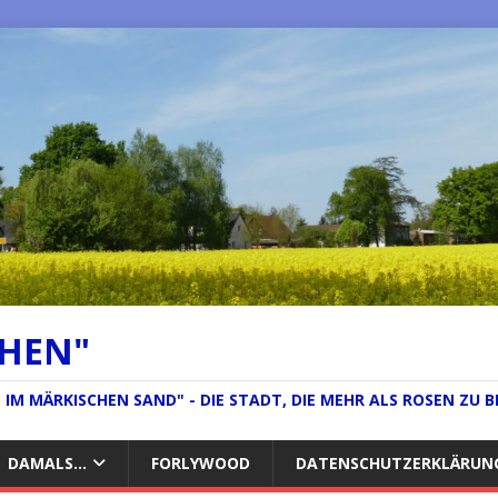
CHEN"
IM MÄRKISCHEN SAND" - DIE STADT, DIE MEHR ALS ROSEN ZU B
DAMALS…
FORLYWOOD
DATENSCHUTZERKLÄRUN