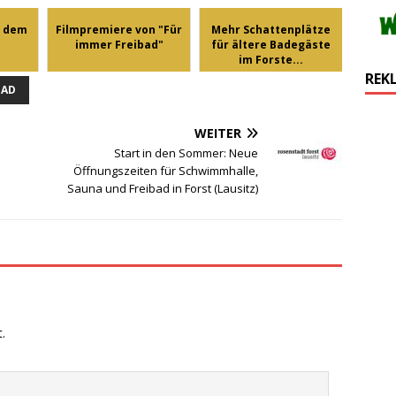
s dem
Filmpremiere von "Für
Mehr Schattenplätze
immer Freibad"
für ältere Badegäste
im Forste...
REK
BAD
WEITER
Start in den Sommer: Neue
Öffnungszeiten für Schwimmhalle,
Sauna und Freibad in Forst (Lausitz)
.