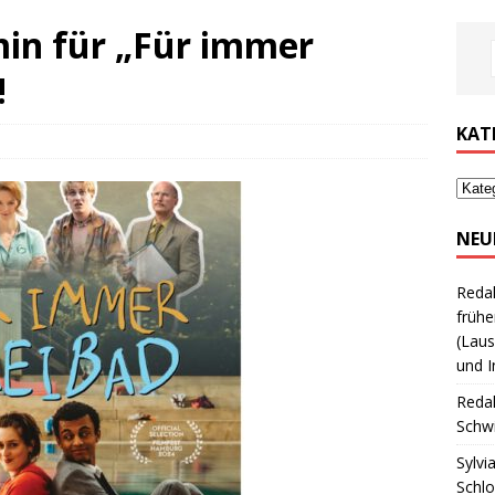
in für „Für immer
!
KAT
NEU
Reda
frühe
(Laus
und I
Reda
Schwi
Sylvi
Schl