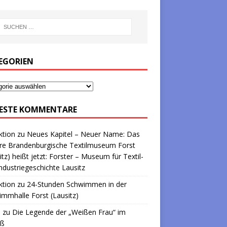
EGORIEN
ESTE KOMMENTARE
ktion
zu
Neues Kapitel – Neuer Name: Das
re Brandenburgische Textilmuseum Forst
itz) heißt jetzt: Forster – Museum für Textil-
ndustriegeschichte Lausitz
ktion
zu
24-Stunden Schwimmen in der
mmhalle Forst (Lausitz)
a
zu
Die Legende der „Weißen Frau“ im
oß