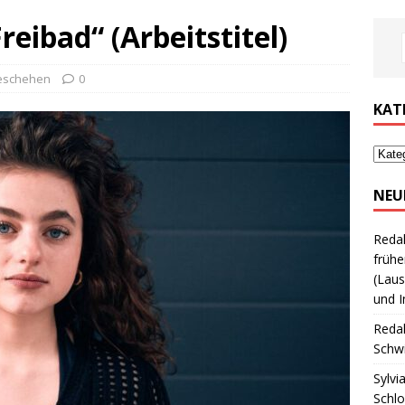
eibad“ (Arbeitstitel)
eschehen
0
KAT
NEU
Reda
frühe
(Laus
und I
Reda
Schwi
Sylvi
Schl