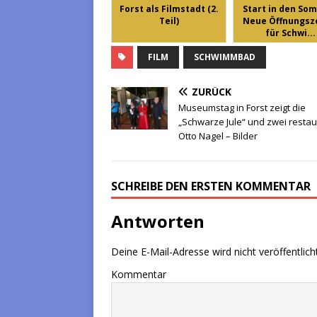
Forst als Filmstadt (2.
Start in den So
Teil)
Neue Öffnungsz
für Schwi...
FILM
SCHWIMMBAD
ZURÜCK
Museumstag in Forst zeigt die
„Schwarze Jule“ und zwei restau
Otto Nagel – Bilder
SCHREIBE DEN ERSTEN KOMMENTAR
Antworten
Deine E-Mail-Adresse wird nicht veröffentlicht
Kommentar