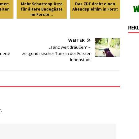
mmer:
Mehr Schattenplätze
Das ZDF dreht einen
eiten
für ältere Badegäste
Abendspielfilm in Forst
im Forste...
REK
WEITER
„Tanz weit draußen“ –
rierte
zeitgenössischer Tanz in der Forster
Innenstadt
.