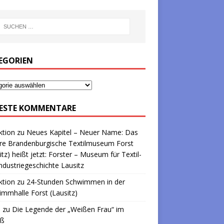
EGORIEN
ESTE KOMMENTARE
ktion
zu
Neues Kapitel – Neuer Name: Das
re Brandenburgische Textilmuseum Forst
itz) heißt jetzt: Forster – Museum für Textil-
ndustriegeschichte Lausitz
ktion
zu
24-Stunden Schwimmen in der
mmhalle Forst (Lausitz)
a
zu
Die Legende der „Weißen Frau“ im
oß